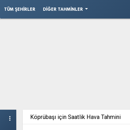
arrow_drop_down
TÜM ŞEHIRLER
DIĞER TAHMINLER
Köprübaşı için Saatlik Hava Tahmini
more_vert