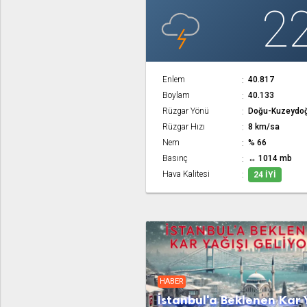
2
Enlem
40.817
Boylam
40.133
Rüzgar Yönü
Doğu-Kuzeydo
Rüzgar Hızı
8 km/sa
Nem
% 66
Basınç
↔ 1014 mb
Hava Kalitesi
24 İYI
HABER
İstanbul'a Beklenen Kar 