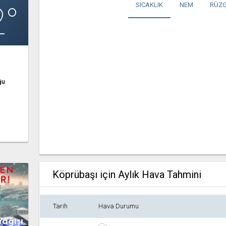
2°
SICAKLIK
NEM
RÜZG
ğu
Köprübaşı için Aylık Hava Tahmini
Tarih
Hava Durumu
Yağışı