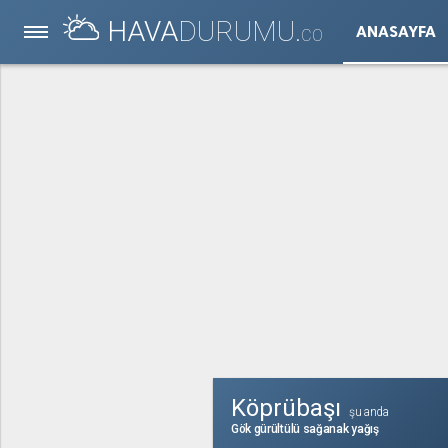
HAVA
DURUMU.
ANASAYFA
CO
Köprübaşı
şu anda
Gök gürültülü sağanak yağış