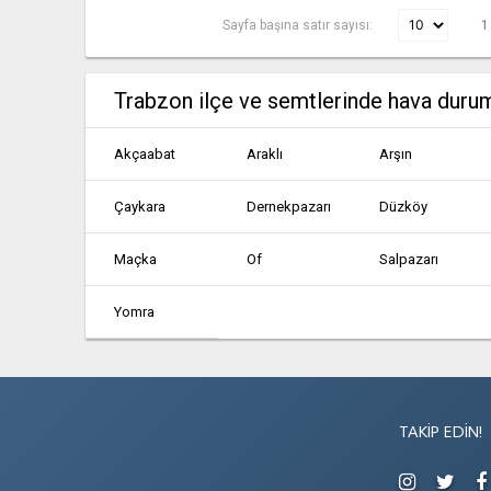
Sayfa başına satır sayısı:
1
Trabzon ilçe ve semtlerinde hava duru
Akçaabat
Araklı
Arşın
Çaykara
Dernekpazarı
Düzköy
Maçka
Of
Salpazarı
Yomra
TAKIP EDIN!