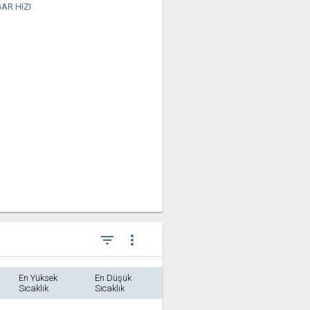
AR HIZI
filter_list
more_vert
En Yüksek
En Düşük
Sıcaklık
Sıcaklık