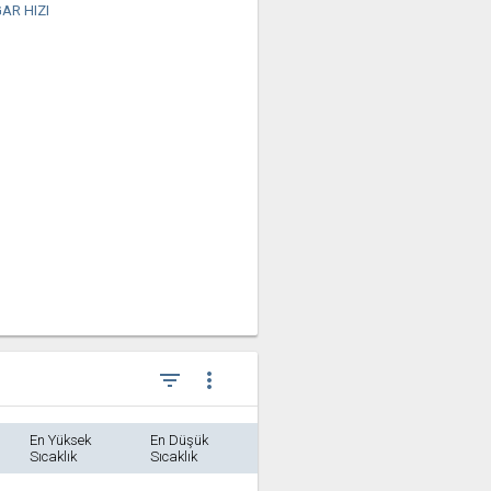
AR HIZI
filter_list
more_vert
En Yüksek
En Düşük
Sıcaklık
Sıcaklık