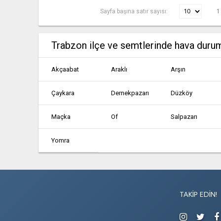
Sayfa başına satır sayısı:
1
Trabzon ilçe ve semtlerinde hava duru
Akçaabat
Araklı
Arşın
Çaykara
Dernekpazarı
Düzköy
Maçka
Of
Salpazarı
Yomra
TAKIP EDIN!