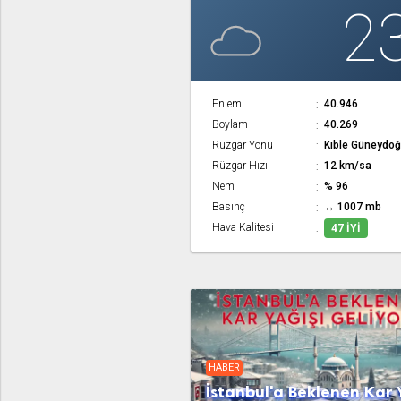
2
Enlem
40.946
Boylam
40.269
Rüzgar Yönü
Kıble Güneydo
Rüzgar Hızı
12 km/sa
Nem
% 96
Basınç
↔ 1007 mb
Hava Kalitesi
47 İYI
HABER
İstanbul'a Beklenen Kar 