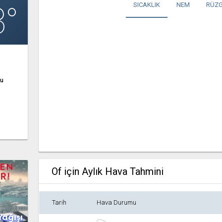
3°
SICAKLIK
NEM
RÜZG
ğu
Of için Aylık Hava Tahmini
Tarih
Hava Durumu
Yağışı