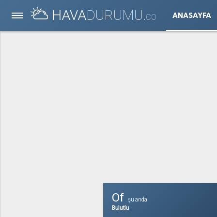
HAVA
DURUMU.
ANASAYFA
CO
Of
şu anda
Bulutlu