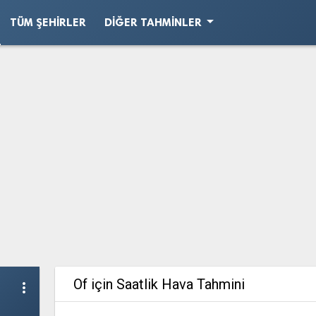
arrow_drop_down
TÜM ŞEHIRLER
DIĞER TAHMINLER
Of için Saatlik Hava Tahmini
more_vert