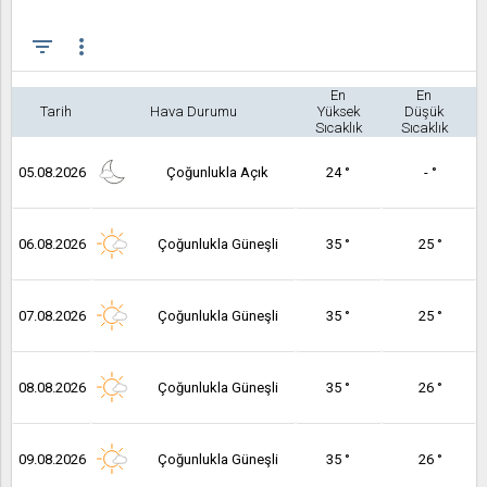
filter_list
more_vert
En
En
Tarih
Hava Durumu
Yüksek
Düşük
Sıcaklık
Sıcaklık
05.08.2026
Çoğunlukla Açık
24 °
- °
06.08.2026
Çoğunlukla Güneşli
35 °
25 °
07.08.2026
Çoğunlukla Güneşli
35 °
25 °
08.08.2026
Çoğunlukla Güneşli
35 °
26 °
09.08.2026
Çoğunlukla Güneşli
35 °
26 °