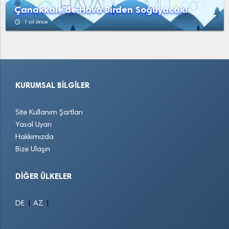
Çanakkale'de Hava Birden Soğuyacak!
access_time
1 yıl önce
KURUMSAL BILGILER
Site Kullanım Şartları
Yasal Uyarı
Hakkımızda
Bize Ulaşın
DIĞER ÜLKELER
|
|
DE
AZ