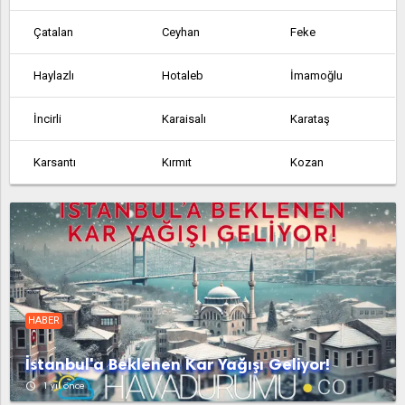
Çatalan
Ceyhan
Feke
Haylazlı
Hotaleb
İmamoğlu
İncirli
Karaisalı
Karataş
Karsantı
Kırmıt
Kozan
Kurtkulağı
Mercimek
Pozantı
Sağkaya
Saimbeyli
Seyhan
Tufanbeyli
Yakapınar
Yumurtalık
HABER
Çatalan
Ceyhan
Feke
İstanbul'a Beklenen Kar Yağışı Geliyor!
Haylazlı
Hotaleb
İmamoğlu
access_time
1 yıl önce