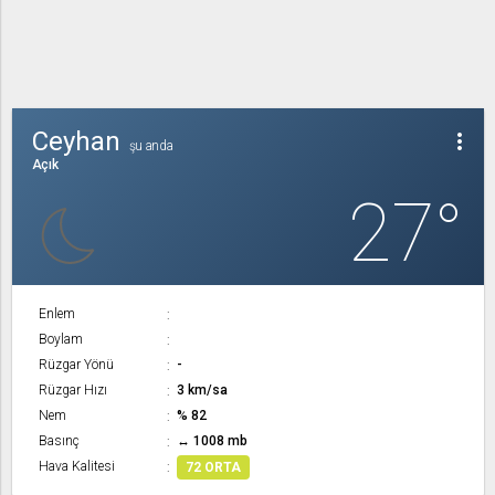
Ceyhan
more_vert
şu anda
Açık
27°
Enlem
Boylam
Rüzgar Yönü
-
Rüzgar Hızı
3 km/sa
Nem
% 82
Basınç
↔ 1008 mb
Hava Kalitesi
72 ORTA