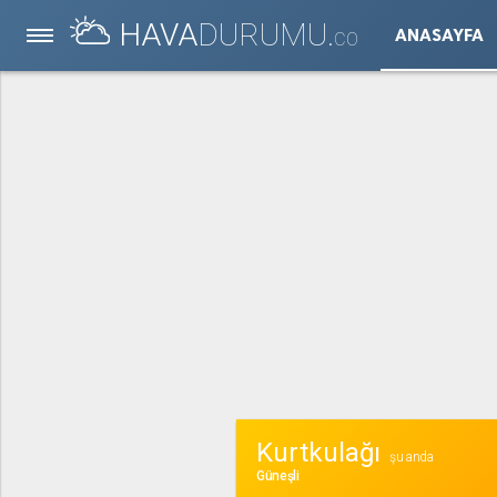
HAVA
DURUMU.
ANASAYFA
CO
Kurtkulağı
şu anda
Güneşli