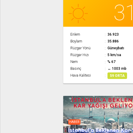
3
Enlem
36.923
Boylam
35.886
Rüzgar Yönü
Güneybatı
Rüzgar Hızı
5 km/sa
Nem
% 67
Basınç
↔ 1003 mb
Hava Kalitesi
59 ORTA
HABER
İstanbul'a Beklenen Kar 