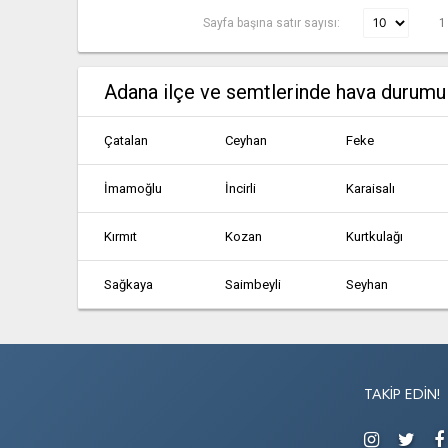
Sayfa başına satır sayısı:
1
Adana ilçe ve semtlerinde hava durumu
Çatalan
Ceyhan
Feke
İmamoğlu
İncirli
Karaisalı
Kırmıt
Kozan
Kurtkulağı
Sağkaya
Saimbeyli
Seyhan
Yumurtalık
Çatalan
Ceyhan
Hotaleb
İmamoğlu
İncirli
TAKIP EDIN!
Karsantı
Kırmıt
Kozan