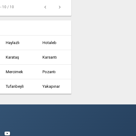
 - 10 / 10
Haylazlı
Hotaleb
Karataş
Karsantı
Mercimek
Pozantı
Tufanbeyli
Yakapınar
Feke
Haylazlı
Karaisalı
Karataş
Kurtkulağı
Mercimek