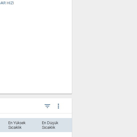
AR HIZI
filter_list
more_vert
En Yüksek
En Düşük
Sıcaklık
Sıcaklık