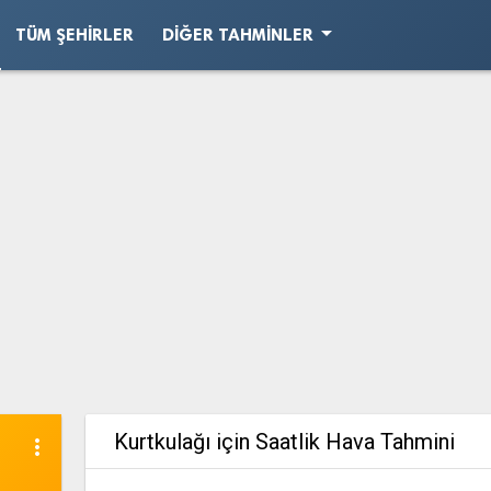
arrow_drop_down
TÜM ŞEHIRLER
DIĞER TAHMINLER
Kurtkulağı için Saatlik Hava Tahmini
more_vert