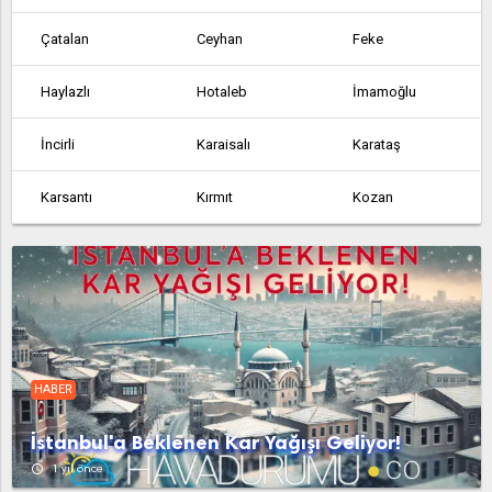
Çatalan
Ceyhan
Feke
Haylazlı
Hotaleb
İmamoğlu
İncirli
Karaisalı
Karataş
Karsantı
Kırmıt
Kozan
Kurtkulağı
Mercimek
Pozantı
Sağkaya
Saimbeyli
Seyhan
Tufanbeyli
Yakapınar
Yumurtalık
HABER
Çatalan
Ceyhan
Feke
İstanbul'a Beklenen Kar Yağışı Geliyor!
Haylazlı
Hotaleb
İmamoğlu
access_time
1 yıl önce