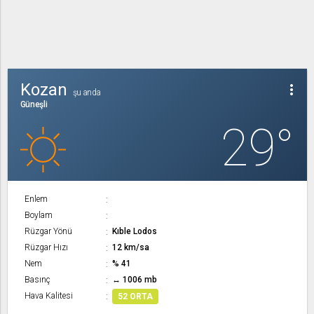
Kozan
more_vert
şu anda
Güneşli
29°
Enlem
Boylam
Rüzgar Yönü
Kıble Lodos
Rüzgar Hızı
12 km/sa
Nem
% 41
Basınç
↔ 1006 mb
Hava Kalitesi
52 ORTA