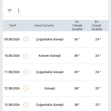
filter_list
more_vert
En
En
Tarih
Hava Durumu
Yüksek
Düşük
Sıcaklık
Sıcaklık
09.08.2026
Çoğunlukla Güneşli
36 °
24 °
10.08.2026
Kısmen Güneşli
38 °
24 °
11.08.2026
Çoğunlukla Güneşli
39 °
24 °
12.08.2026
Güneşli
38 °
23 °
13.08.2026
Çoğunlukla Güneşli
38 °
25 °