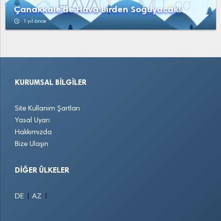
Çanakkale'de Hava Birden Soğuyacak!
access_time
1 yıl önce
KURUMSAL BILGILER
Site Kullanım Şartları
Yasal Uyarı
Hakkımızda
Bize Ulaşın
DIĞER ÜLKELER
|
|
DE
AZ