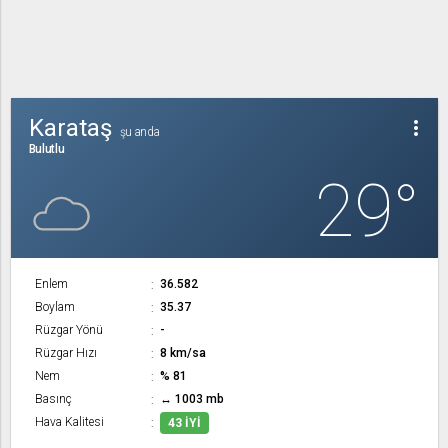
Karataş
more_vert
şu anda
Bulutlu
29°
Enlem
36.582
Boylam
35.37
Rüzgar Yönü
-
Rüzgar Hızı
8 km/sa
Nem
% 81
Basınç
↔ 1003 mb
Hava Kalitesi
43 İYI