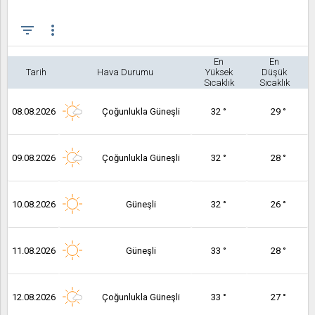
filter_list
more_vert
En
En
Tarih
Hava Durumu
Yüksek
Düşük
Sıcaklık
Sıcaklık
08.08.2026
Çoğunlukla Güneşli
32 °
29 °
09.08.2026
Çoğunlukla Güneşli
32 °
28 °
10.08.2026
Güneşli
32 °
26 °
11.08.2026
Güneşli
33 °
28 °
12.08.2026
Çoğunlukla Güneşli
33 °
27 °