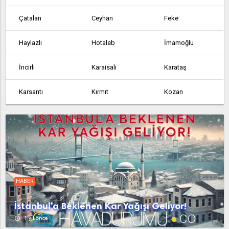
Çatalan
Ceyhan
Feke
Haylazlı
Hotaleb
İmamoğlu
İncirli
Karaisalı
Karataş
Karsantı
Kırmıt
Kozan
Kurtkulağı
Mercimek
Pozantı
Sağkaya
Saimbeyli
Seyhan
Tufanbeyli
Yakapınar
Yumurtalık
HABER
Çatalan
Ceyhan
Feke
İstanbul'a Beklenen Kar Yağışı Geliyor!
Haylazlı
Hotaleb
İmamoğlu
access_time
1 yıl önce