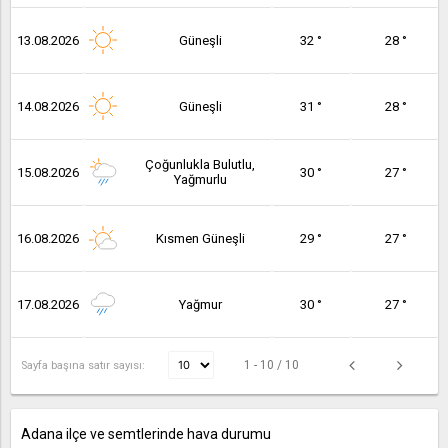
13.08.2026
Güneşli
32 °
28 °
14.08.2026
Güneşli
31 °
28 °
Çoğunlukla Bulutlu,
15.08.2026
30 °
27 °
Yağmurlu
16.08.2026
Kısmen Güneşli
29 °
27 °
17.08.2026
Yağmur
30 °
27 °
1 - 10 / 10
Sayfa başına satır sayısı:
Adana ilçe ve semtlerinde hava durumu