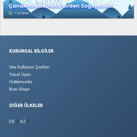
Çanakkale'de Hava Birden Soğuyacak!
access_time
1 yıl önce
KURUMSAL BILGILER
Site Kullanım Şartları
Yasal Uyarı
Hakkımızda
Bize Ulaşın
DIĞER ÜLKELER
|
|
DE
AZ