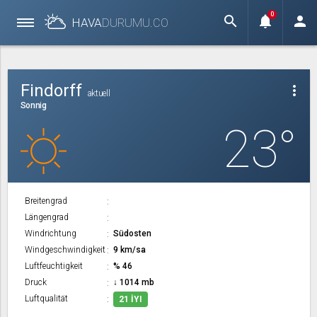
0
search
notifications
person
HAVA
DURUMU.
CO
Findorff
more_vert
aktuell
Sonnig
23°
Breitengrad
Längengrad
Windrichtung
Südosten
Windgeschwindigkeit
9 km/sa
Luftfeuchtigkeit
% 46
Druck
↓ 1014 mb
Luftqualität
21 İYI