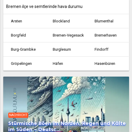
Bremen ilçe ve semtlerinde hava durumu
Arsten
Blockland
Blumenthal
Borgfeld
Bremen-Vegesack
Bremerhaven
Burg-Grambke
Burglesum
Findorff
Gröpelingen
Häfen
Hasenbüren
Hemelingen
Horn-Lehe
Huchting
Lehe
Leherheide
Lesum
Mitte
Neustadt
Oberneuland
NACHRICHT
Obervieland
Osterholz
Östliche Vorstadt
Stürmische Böen im Norden, Regen und Kälte
im Süden – Deutsc...