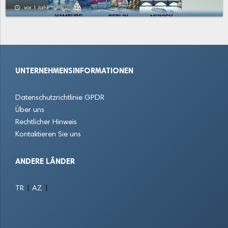
Schwachhausen
Seehausen
Stadtbremisches Überseehafengebiet Bremerhaven
access_time
vor 1 Jahr
Strom
Surheide
Vahr
Walle
Weddewarden
Woltmershausen
UNTERNEHMENSINFORMATIONEN
Wulsdorf
Datenschutzrichtlinie GPDR
Über uns
Rechtlicher Hinweis
Kontaktieren Sie uns
ANDERE LÄNDER
|
|
TR
AZ