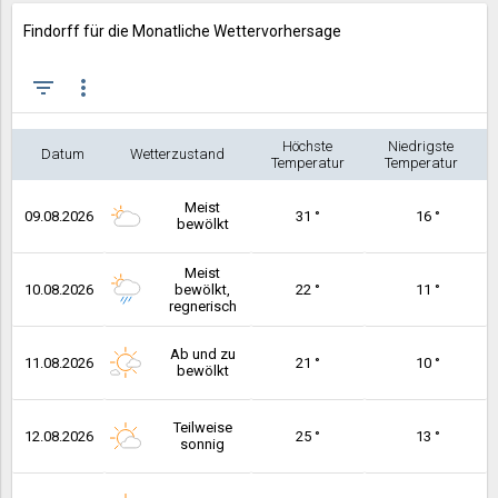
Findorff für die Monatliche Wettervorhersage
filter_list
more_vert
Höchste
Niedrigste
Datum
Wetterzustand
Temperatur
Temperatur
Meist
09.08.2026
31 °
16 °
bewölkt
Meist
10.08.2026
bewölkt,
22 °
11 °
regnerisch
Ab und zu
11.08.2026
21 °
10 °
bewölkt
Teilweise
12.08.2026
25 °
13 °
sonnig