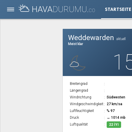
HAVA
DURUMU.
STARTSEITE
CO
Weddewarden
aktuell
Meist klar
1
Breitengrad
Längengrad
Windrichtung
Südwesten
Windgeschwindigkeit
27 km/sa
Luftfeuchtigkeit
% 97
Druck
↔ 1014 mb
Luftqualität
22 İYI