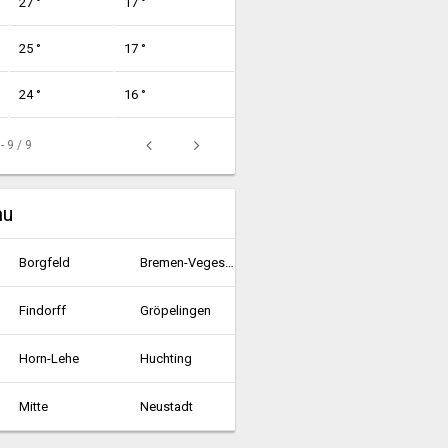
27 °
17 °
25 °
17 °
24 °
16 °
 - 9 / 9
mu
Borgfeld
Bremen-Vegesack
Findorff
Gröpelingen
Horn-Lehe
Huchting
Mitte
Neustadt