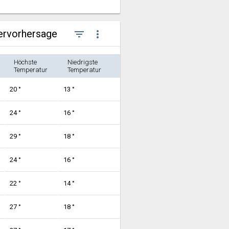
ervorhersage
filter_list
more_vert
Höchste
Niedrigste
Temperatur
Temperatur
20 °
13 °
24 °
16 °
29 °
18 °
24 °
16 °
22 °
14 °
27 °
18 °