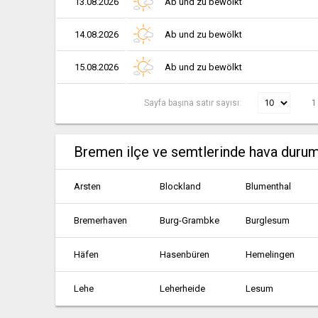
13.08.2026
Ab und zu bewölkt
14.08.2026
Ab und zu bewölkt
15.08.2026
Ab und zu bewölkt
Sayfa başına satır sayısı:
1
Bremen ilçe ve semtlerinde hava duru
Arsten
Blockland
Blumenthal
Bremerhaven
Burg-Grambke
Burglesum
Häfen
Hasenbüren
Hemelingen
Lehe
Leherheide
Lesum