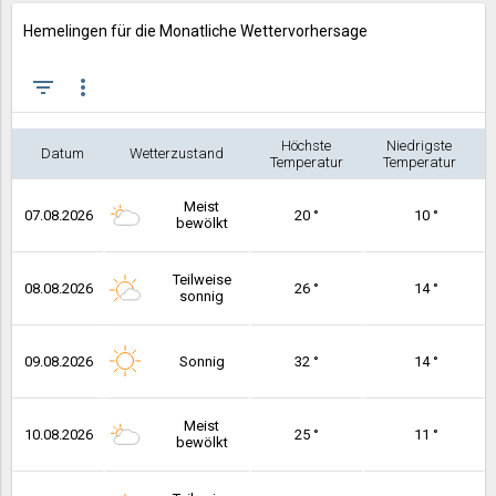
Hemelingen für die Monatliche Wettervorhersage
filter_list
more_vert
Höchste
Niedrigste
Datum
Wetterzustand
Temperatur
Temperatur
Meist
07.08.2026
20 °
10 °
bewölkt
Teilweise
08.08.2026
26 °
14 °
sonnig
09.08.2026
Sonnig
32 °
14 °
Meist
10.08.2026
25 °
11 °
bewölkt