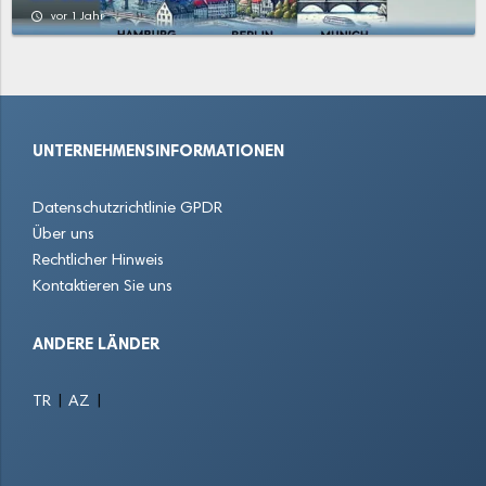
Schwachhausen
Seehausen
Stadtbremisches Überseehafengebiet Bremerhaven
access_time
vor 1 Jahr
Strom
Surheide
Vahr
Walle
Weddewarden
Woltmershausen
UNTERNEHMENSINFORMATIONEN
Wulsdorf
Datenschutzrichtlinie GPDR
Über uns
Rechtlicher Hinweis
Kontaktieren Sie uns
ANDERE LÄNDER
|
|
TR
AZ