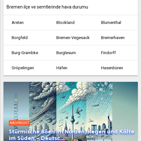
Bremen ilçe ve semtlerinde hava durumu
Arsten
Blockland
Blumenthal
Borgfeld
Bremen-Vegesack
Bremerhaven
Burg-Grambke
Burglesum
Findorff
Gröpelingen
Häfen
Hasenbüren
Hemelingen
Horn-Lehe
Huchting
Lehe
Leherheide
Lesum
Mitte
Neustadt
Oberneuland
NACHRICHT
Obervieland
Osterholz
Östliche Vorstadt
Stürmische Böen im Norden, Regen und Kälte
im Süden – Deutsc...