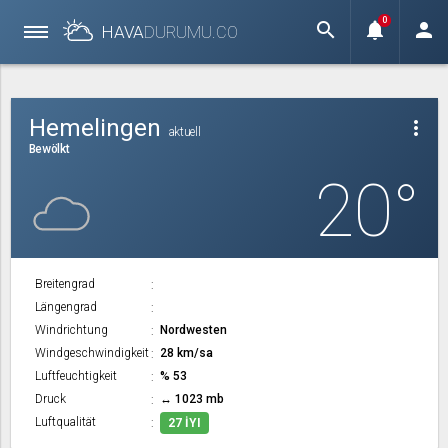
0
search
notifications
person
HAVA
DURUMU.
CO
Hemelingen
more_vert
aktuell
Bewölkt
20°
Breitengrad
Längengrad
Windrichtung
Nordwesten
Windgeschwindigkeit
28 km/sa
Luftfeuchtigkeit
% 53
Druck
↔ 1023 mb
Luftqualität
27 İYI