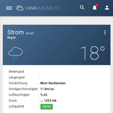
0
search
notifications
person
HAVA
DURUMU.
CO
Strom
more_vert
aktuell
Regen
18°
Breitengrad
Längengrad
Windrichtung
West-Nordwesten
Windgeschwindigkeit
11 km/sa
Luftfeuchtigkeit
% 63
Druck
↔ 1023 mb
Luftqualität
19 İYI