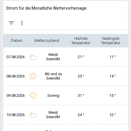
Strom für die Monatliche Wettervorhersage
filter_list
more_vert
Höchste
Niedrigste
Datum
Wetterzustand
Temperatur
Temperatur
Meist
07.08.2026
21 °
11 °
bewölkt
Ab und zu
08.08.2026
25 °
14 °
bewölkt
09.08.2026
Sonnig
31 °
15 °
Meist
10.08.2026
24 °
12 °
bewölkt