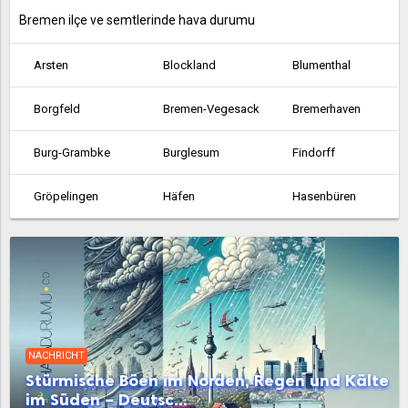
Bremen ilçe ve semtlerinde hava durumu
Arsten
Blockland
Blumenthal
Borgfeld
Bremen-Vegesack
Bremerhaven
Burg-Grambke
Burglesum
Findorff
Gröpelingen
Häfen
Hasenbüren
Hemelingen
Horn-Lehe
Huchting
Lehe
Leherheide
Lesum
Mitte
Neustadt
Oberneuland
NACHRICHT
Obervieland
Osterholz
Östliche Vorstadt
Stürmische Böen im Norden, Regen und Kälte
im Süden – Deutsc...