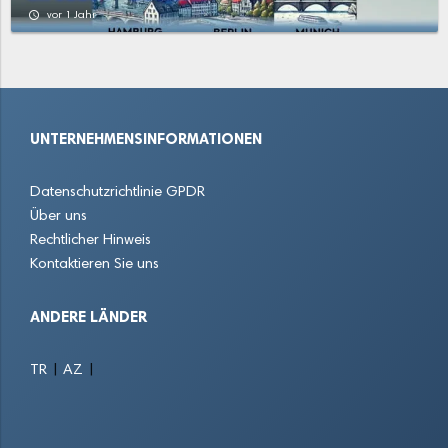
Schwachhausen
Seehausen
Stadtbremisches Überseehafengebiet Bremerhaven
access_time
vor 1 Jahr
Strom
Surheide
Vahr
Walle
Weddewarden
Woltmershausen
UNTERNEHMENSINFORMATIONEN
Wulsdorf
Datenschutzrichtlinie GPDR
Über uns
Rechtlicher Hinweis
Kontaktieren Sie uns
ANDERE LÄNDER
|
|
TR
AZ