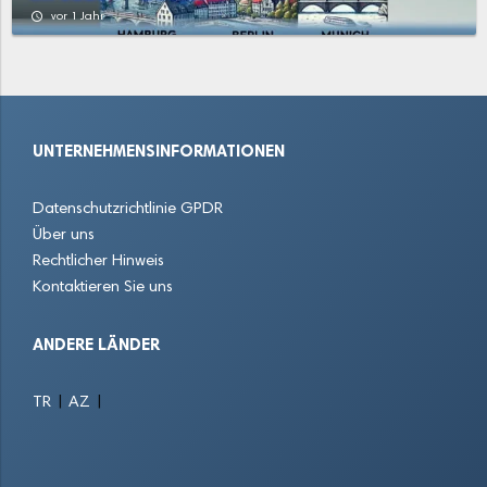
Schwachhausen
Seehausen
Stadtbremisches Überseehafengebiet Bremerhaven
access_time
vor 1 Jahr
Strom
Surheide
Vahr
Walle
Weddewarden
Woltmershausen
UNTERNEHMENSINFORMATIONEN
Wulsdorf
Datenschutzrichtlinie GPDR
Über uns
Rechtlicher Hinweis
Kontaktieren Sie uns
ANDERE LÄNDER
|
|
TR
AZ