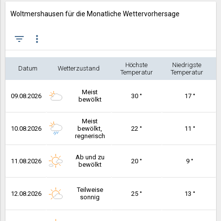
Woltmershausen für die Monatliche Wettervorhersage
filter_list
more_vert
Höchste
Niedrigste
Datum
Wetterzustand
Temperatur
Temperatur
Meist
09.08.2026
30 °
17 °
bewölkt
Meist
10.08.2026
bewölkt,
22 °
11 °
regnerisch
Ab und zu
11.08.2026
20 °
9 °
bewölkt
Teilweise
12.08.2026
25 °
13 °
sonnig