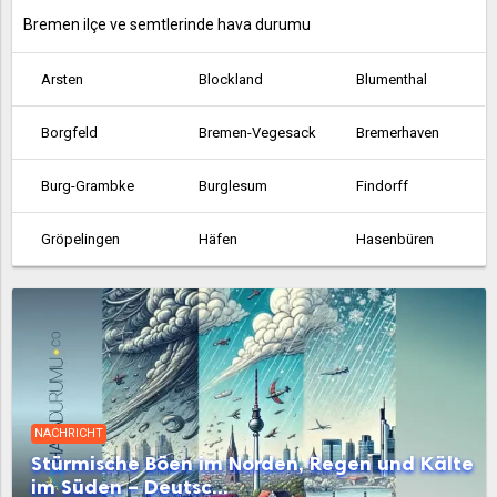
Bremen ilçe ve semtlerinde hava durumu
Arsten
Blockland
Blumenthal
Borgfeld
Bremen-Vegesack
Bremerhaven
Burg-Grambke
Burglesum
Findorff
Gröpelingen
Häfen
Hasenbüren
Hemelingen
Horn-Lehe
Huchting
Lehe
Leherheide
Lesum
Mitte
Neustadt
Oberneuland
NACHRICHT
Obervieland
Osterholz
Östliche Vorstadt
Stürmische Böen im Norden, Regen und Kälte
im Süden – Deutsc...