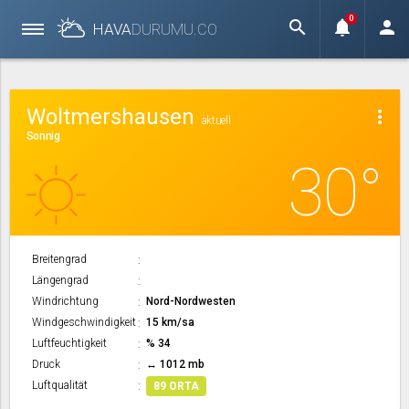
0
search
notifications
person
HAVA
DURUMU.
CO
Woltmershausen
more_vert
aktuell
Sonnig
30°
Breitengrad
Längengrad
Windrichtung
Nord-Nordwesten
Windgeschwindigkeit
15 km/sa
Luftfeuchtigkeit
% 34
Druck
↔ 1012 mb
Luftqualität
89 ORTA