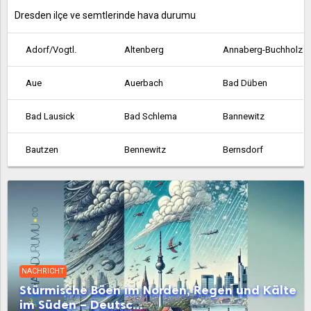
Dresden ilçe ve semtlerinde hava durumu
Adorf/Vogtl.
Altenberg
Annaberg-Buchholz
Aue
Auerbach
Bad Düben
Bad Lausick
Bad Schlema
Bannewitz
Bautzen
Bennewitz
Bernsdorf
Bischofswerda
Bobritzsch-Hilbersdorf
Böhlen
Borna
Borsdorf
Boxberg
Brand-Erbisdorf
Brandis
Breitenbrunn
NACHRICHT
Burgstädt
Burkhardtsdorf
Callenberg
Stürmische Böen im Norden, Regen und Kälte
im Süden – Deutsc...