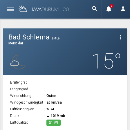
0
search
notifications
person
HAVA
DURUMU.
CO
Bad Schlema
more_vert
aktuell
Meist klar
15°
Breitengrad
Längengrad
Windrichtung
Osten
Windgeschwindigkeit
26 km/sa
Luftfeuchtigkeit
% 74
Druck
↔ 1019 mb
Luftqualität
31 İYI