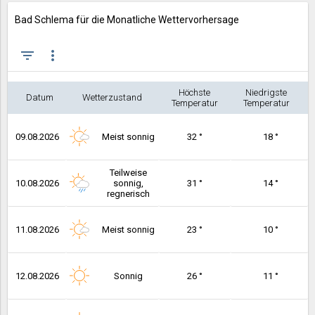
Bad Schlema für die Monatliche Wettervorhersage
filter_list
more_vert
Höchste
Niedrigste
Datum
Wetterzustand
Temperatur
Temperatur
09.08.2026
Meist sonnig
32 °
18 °
Teilweise
10.08.2026
sonnig,
31 °
14 °
regnerisch
11.08.2026
Meist sonnig
23 °
10 °
12.08.2026
Sonnig
26 °
11 °