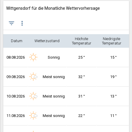
Wittgensdorf für die Monatliche Wettervorhersage
filter_list
more_vert
Höchste
Niedrigste
Datum
Wetterzustand
Temperatur
Temperatur
08.08.2026
Sonnig
25 °
15 °
09.08.2026
Meist sonnig
32 °
19 °
10.08.2026
Meist sonnig
31 °
13 °
11.08.2026
Meist sonnig
22 °
11 °