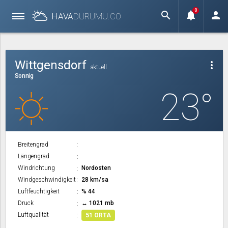
0
search
notifications
person
HAVA
DURUMU.
CO
Wittgensdorf
more_vert
aktuell
Sonnig
23°
Breitengrad
Längengrad
Windrichtung
Nordosten
Windgeschwindigkeit
28 km/sa
Luftfeuchtigkeit
% 44
Druck
↔ 1021 mb
Luftqualität
51 ORTA