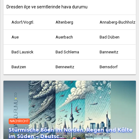
Dresden ilçe ve semtlerinde hava durumu
Adorf/Vogtl.
Altenberg
Annaberg-Buchholz
Aue
Auerbach
Bad Düben
Bad Lausick
Bad Schlema
Bannewitz
Bautzen
Bennewitz
Bernsdorf
Bischofswerda
Bobritzsch-Hilbersdorf
Böhlen
Borna
Borsdorf
Boxberg
Brand-Erbisdorf
Brandis
Breitenbrunn
NACHRICHT
Burgstädt
Burkhardtsdorf
Callenberg
Stürmische Böen im Norden, Regen und Kälte
im Süden – Deutsc...