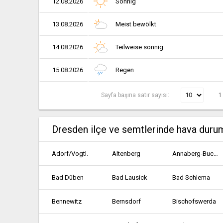
12.08.2026
Sonnig
13.08.2026
Meist bewölkt
14.08.2026
Teilweise sonnig
15.08.2026
Regen
Sayfa başına satır sayısı:
1
Dresden ilçe ve semtlerinde hava duru
Adorf/Vogtl.
Altenberg
Annaberg-Buchholz
Bad Düben
Bad Lausick
Bad Schlema
Bennewitz
Bernsdorf
Bischofswerda