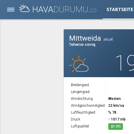
HAVA
DURUMU.
STARTSEITE
CO
Mittweida
aktuell
Teilweise sonnig
1
Breitengrad
Längengrad
Windrichtung
Westen
Windgeschwindigkeit
22 km/sa
Luftfeuchtigkeit
% 78
Druck
↑ 1017 mb
Luftqualität
31 İYI