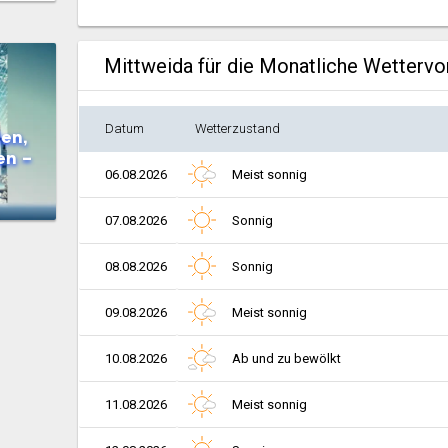
Mittweida für die Monatliche Wetterv
Datum
Wetterzustand
en,
en –
06.08.2026
Meist sonnig
07.08.2026
Sonnig
08.08.2026
Sonnig
09.08.2026
Meist sonnig
10.08.2026
Ab und zu bewölkt
11.08.2026
Meist sonnig