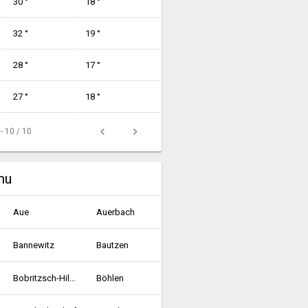
30 °
18 °
32 °
19 °
28 °
17 °
27 °
18 °
 - 10 / 10
mu
Aue
Auerbach
Bannewitz
Bautzen
Bobritzsch-Hilbersdorf
Böhlen