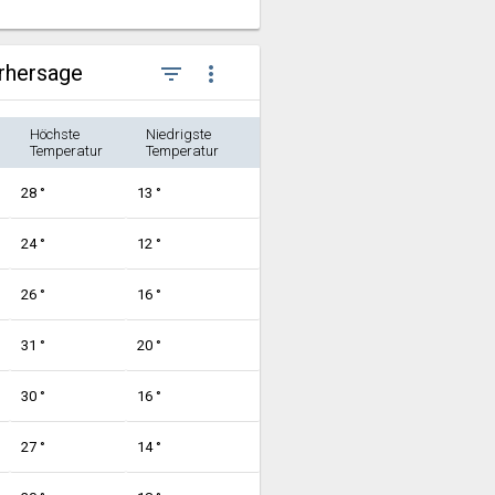
orhersage
filter_list
more_vert
Höchste
Niedrigste
Temperatur
Temperatur
28 °
13 °
24 °
12 °
26 °
16 °
31 °
20 °
30 °
16 °
27 °
14 °