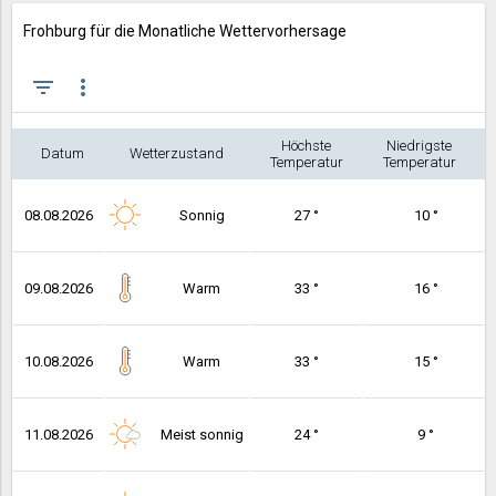
Frohburg für die Monatliche Wettervorhersage
filter_list
more_vert
Höchste
Niedrigste
Datum
Wetterzustand
Temperatur
Temperatur
08.08.2026
Sonnig
27 °
10 °
09.08.2026
Warm
33 °
16 °
10.08.2026
Warm
33 °
15 °
11.08.2026
Meist sonnig
24 °
9 °