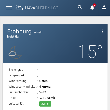
0
search
notifications
person
HAVA
DURUMU.
CO
Frohburg
more_vert
aktuell
Meist klar
15°
Breitengrad
Längengrad
Windrichtung
Osten
Windgeschwindigkeit
4 km/sa
Luftfeuchtigkeit
% 67
Druck
↔ 1023 mb
Luftqualität
23 İYI