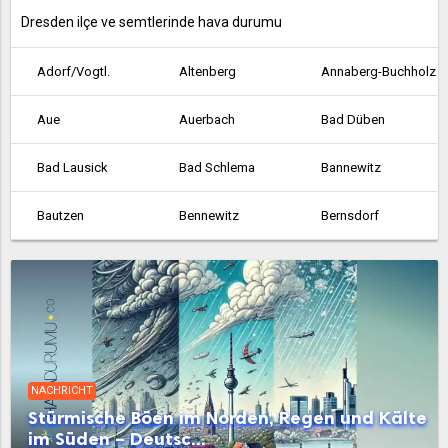
Dresden ilçe ve semtlerinde hava durumu
Adorf/Vogtl.
Altenberg
Annaberg-Buchholz
Aue
Auerbach
Bad Düben
Bad Lausick
Bad Schlema
Bannewitz
Bautzen
Bennewitz
Bernsdorf
Bischofswerda
Bobritzsch-Hilbersdorf
Böhlen
Borna
Borsdorf
Boxberg
Brand-Erbisdorf
Brandis
Breitenbrunn
NACHRICHT
Burgstädt
Burkhardtsdorf
Callenberg
Stürmische Böen im Norden, Regen und Kälte
im Süden – Deutsc...