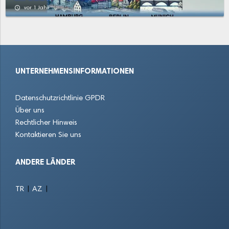
Chemnitz
Colditz
Coswig
access_time
vor 1 Jahr
Crimmitschau
Cunewalde
Delitzsch
Dippoldiswalde
Döbeln
Dohna
UNTERNEHMENSINFORMATIONEN
Drebach
Ebersbach
Ebersbach-Neugersdorf
Datenschutzrichtlinie GPDR
Eilenburg
Engelsdorf
Flöha
Über uns
Rechtlicher Hinweis
Frankenberg
Freiberg
Freital
Kontaktieren Sie uns
Frohburg
Glauchau
Görlitz
ANDERE LÄNDER
Grimma
Großenhain
Heidenau
|
|
TR
AZ
Hohenstein-Ernstthal
Holzhausen
Hoyerswerda
Kamenz
Klipphausen
Klotzsche