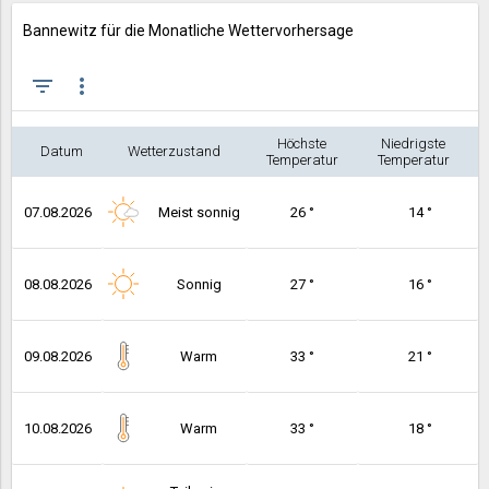
Bannewitz für die Monatliche Wettervorhersage
filter_list
more_vert
Höchste
Niedrigste
Datum
Wetterzustand
Temperatur
Temperatur
07.08.2026
Meist sonnig
26 °
14 °
08.08.2026
Sonnig
27 °
16 °
09.08.2026
Warm
33 °
21 °
10.08.2026
Warm
33 °
18 °