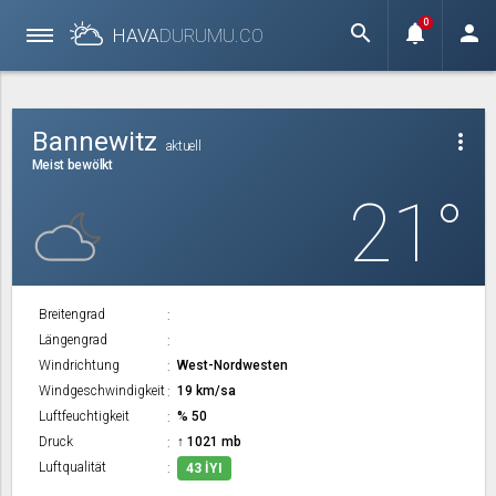
0
search
notifications
person
HAVA
DURUMU.
CO
Bannewitz
more_vert
aktuell
Meist bewölkt
21°
Breitengrad
Längengrad
Windrichtung
West-Nordwesten
Windgeschwindigkeit
19 km/sa
Luftfeuchtigkeit
% 50
Druck
↑ 1021 mb
Luftqualität
43 İYI