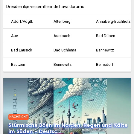
Dresden ilçe ve semtlerinde hava durumu
Adorf/Vogtl.
Altenberg
Annaberg-Buchholz
Aue
Auerbach
Bad Düben
Bad Lausick
Bad Schlema
Bannewitz
Bautzen
Bennewitz
Bernsdorf
Bischofswerda
Bobritzsch-Hilbersdorf
Böhlen
Borna
Borsdorf
Boxberg
Brand-Erbisdorf
Brandis
Breitenbrunn
NACHRICHT
Burgstädt
Burkhardtsdorf
Callenberg
Stürmische Böen im Norden, Regen und Kälte
im Süden – Deutsc...