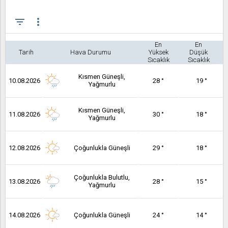
filter_list
more_vert
En
En
Tarih
Hava Durumu
Yüksek
Düşük
Sıcaklık
Sıcaklık
Kısmen Güneşli,
10.08.2026
28 °
19 °
Yağmurlu
Kısmen Güneşli,
11.08.2026
30 °
18 °
Yağmurlu
12.08.2026
Çoğunlukla Güneşli
29 °
18 °
Çoğunlukla Bulutlu,
13.08.2026
28 °
15 °
Yağmurlu
14.08.2026
Çoğunlukla Güneşli
24 °
14 °