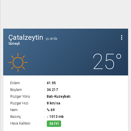
Çatalzeytin
more_vert
şu anda
Güneşli
25°
Enlem
41.95
Boylam
34.217
Rüzgar Yönü
Batı-Kuzeybatı
Rüzgar Hızı
8 km/sa
Nem
% 69
Basınç
↓ 1013 mb
Hava Kalitesi
34 İYI