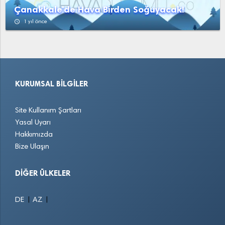
Çanakkale'de Hava Birden Soğuyacak!
access_time
1 yıl önce
KURUMSAL BILGILER
Site Kullanım Şartları
Yasal Uyarı
Hakkımızda
Bize Ulaşın
DIĞER ÜLKELER
|
|
DE
AZ