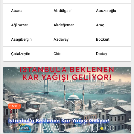
Abana
Abdülgazi
Abuzeroğlu
Ağlıpazarı
Akdeğirmen
Araç
Aşağıberçin
Azdavay
Bozkurt
Çatalzeytin
Cide
Daday
Dağçatağı
Devrekâni
Doğanyurt
Hanönü
İhsangazi
İnebolu
Kerpiçli
Kızılcasu
Küre
HABER
Kurucaşile
Kuzyaka
Mehmetler
İstanbul'a Beklenen Kar Yağışı Geliyor!
Nalcıkuyucağı
Pınarbaşı
Şahinçatı
access_time
1 yıl önce