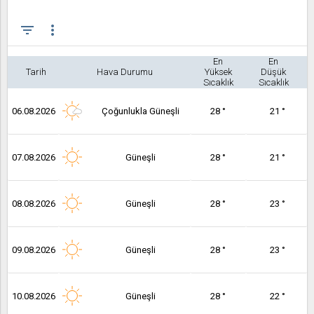
filter_list
more_vert
En
En
Tarih
Hava Durumu
Yüksek
Düşük
Sıcaklık
Sıcaklık
06.08.2026
Çoğunlukla Güneşli
28 °
21 °
07.08.2026
Güneşli
28 °
21 °
08.08.2026
Güneşli
28 °
23 °
09.08.2026
Güneşli
28 °
23 °
10.08.2026
Güneşli
28 °
22 °