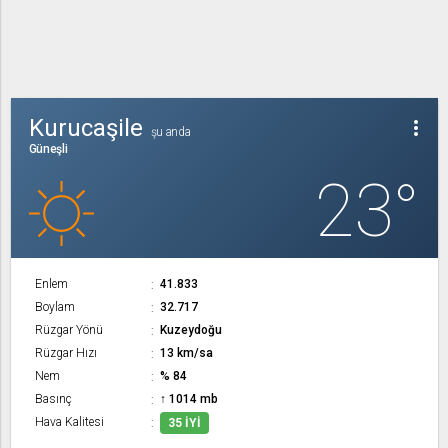
Kurucaşile
more_vert
şu anda
Güneşli
23°
Enlem
41.833
Boylam
32.717
Rüzgar Yönü
Kuzeydoğu
Rüzgar Hızı
13 km/sa
Nem
% 84
Basınç
↑ 1014 mb
Hava Kalitesi
35 İYI