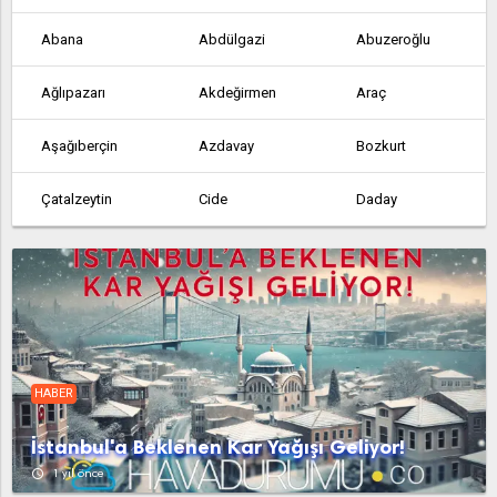
Abana
Abdülgazi
Abuzeroğlu
Ağlıpazarı
Akdeğirmen
Araç
Aşağıberçin
Azdavay
Bozkurt
Çatalzeytin
Cide
Daday
Dağçatağı
Devrekâni
Doğanyurt
Hanönü
İhsangazi
İnebolu
Kerpiçli
Kızılcasu
Küre
HABER
Kurucaşile
Kuzyaka
Mehmetler
İstanbul'a Beklenen Kar Yağışı Geliyor!
Nalcıkuyucağı
Pınarbaşı
Şahinçatı
access_time
1 yıl önce