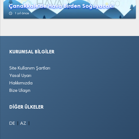
Çanakkale'de Hava Birden Soğuyacak!
access_time
1 yıl önce
KURUMSAL BILGILER
Site Kullanım Şartları
Yasal Uyarı
Hakkımızda
Bize Ulaşın
DIĞER ÜLKELER
|
|
DE
AZ