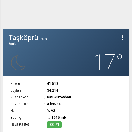
Taşköprü
more_vert
şu anda
Açık
17°
Enlem
41.518
Boylam
34.214
Rüzgar Yönü
Batı-Kuzeybatı
Rüzgar Hızı
4 km/sa
Nem
% 93
Basınç
↔ 1015 mb
Hava Kalitesi
33 İYI