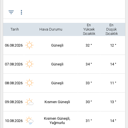
filter_list
more_vert
En
En
Tarih
Hava Durumu
Yüksek
Düşük
Sıcaklık
Sıcaklık
06.08.2026
Güneşli
32 °
12 °
07.08.2026
Güneşli
34 °
14 °
08.08.2026
Güneşli
33 °
11 °
09.08.2026
Kısmen Güneşli
30 °
13 °
Kısmen Güneşli,
10.08.2026
31 °
14 °
Yağmurlu