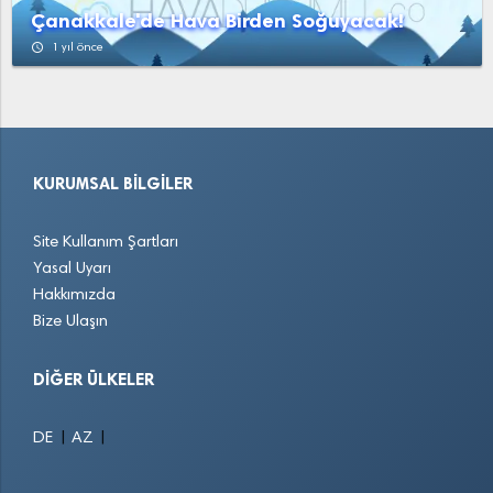
Çanakkale'de Hava Birden Soğuyacak!
access_time
1 yıl önce
KURUMSAL BILGILER
Site Kullanım Şartları
Yasal Uyarı
Hakkımızda
Bize Ulaşın
DIĞER ÜLKELER
|
|
DE
AZ