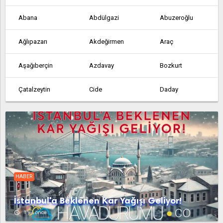
Abana
Abdülgazi
Abuzeroğlu
Ağlıpazarı
Akdeğirmen
Araç
Aşağıberçin
Azdavay
Bozkurt
Çatalzeytin
Cide
Daday
Dağçatağı
Devrekâni
Doğanyurt
Hanönü
İhsangazi
İnebolu
Kerpiçli
Kızılcasu
Küre
HABER
Kurucaşile
Kuzyaka
Mehmetler
İstanbul'a Beklenen Kar Yağışı Geliyor!
Nalcıkuyucağı
Pınarbaşı
Şahinçatı
access_time
1 yıl önce