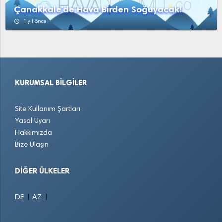
Çanakkale'de Hava Birden Soğuyacak!
access_time
1 yıl önce
KURUMSAL BILGILER
Site Kullanım Şartları
Yasal Uyarı
Hakkımızda
Bize Ulaşın
DIĞER ÜLKELER
|
|
DE
AZ