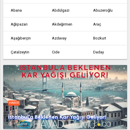
Abana
Abdülgazi
Abuzeroğlu
Ağlıpazarı
Akdeğirmen
Araç
Aşağıberçin
Azdavay
Bozkurt
Çatalzeytin
Cide
Daday
Dağçatağı
Devrekâni
Doğanyurt
Hanönü
İhsangazi
İnebolu
Kerpiçli
Kızılcasu
Küre
HABER
Kurucaşile
Kuzyaka
Mehmetler
İstanbul'a Beklenen Kar Yağışı Geliyor!
Nalcıkuyucağı
Pınarbaşı
Şahinçatı
access_time
1 yıl önce