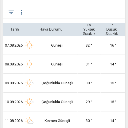
filter_list
more_vert
En
En
Tarih
Hava Durumu
Yüksek
Düşük
Sıcaklık
Sıcaklık
07.08.2026
Güneşli
32 °
16 °
08.08.2026
Güneşli
31 °
14 °
09.08.2026
Çoğunlukla Güneşli
30 °
15 °
10.08.2026
Çoğunlukla Güneşli
29 °
15 °
11.08.2026
Kısmen Güneşli
30 °
14 °