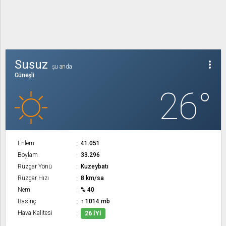
Susuz
more_vert
şu anda
Güneşli
26°
Enlem
41.051
Boylam
33.296
Rüzgar Yönü
Kuzeybatı
Rüzgar Hızı
8 km/sa
Nem
% 40
Basınç
↑ 1014 mb
Hava Kalitesi
26 İYI