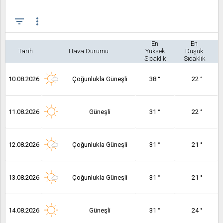
filter_list
more_vert
En
En
Tarih
Hava Durumu
Yüksek
Düşük
Sıcaklık
Sıcaklık
10.08.2026
Çoğunlukla Güneşli
38 °
22 °
11.08.2026
Güneşli
31 °
22 °
12.08.2026
Çoğunlukla Güneşli
31 °
21 °
13.08.2026
Çoğunlukla Güneşli
31 °
21 °
14.08.2026
Güneşli
31 °
24 °