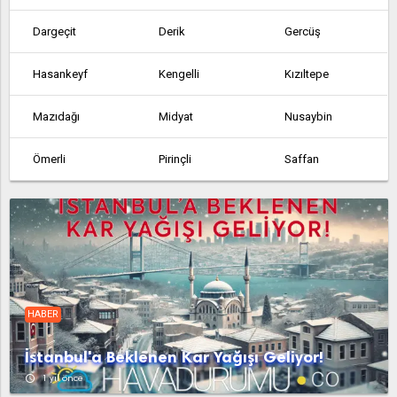
Dargeçit
Derik
Gercüş
Hasankeyf
Kengelli
Kızıltepe
Mazıdağı
Midyat
Nusaybin
Ömerli
Pirinçli
Saffan
Savur
Yeşilli
HABER
İstanbul'a Beklenen Kar Yağışı Geliyor!
access_time
1 yıl önce