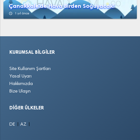
Çanakkale'de Hava Birden Soğuyacak!
access_time
1 yıl önce
KURUMSAL BILGILER
Site Kullanım Şartları
Yasal Uyarı
Hakkımızda
Bize Ulaşın
DIĞER ÜLKELER
|
|
DE
AZ