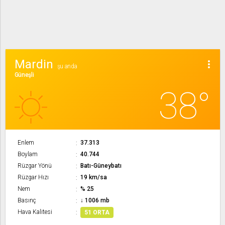
Mardin
more_vert
şu anda
Güneşli
38°
Enlem
37.313
Boylam
40.744
Rüzgar Yönü
Batı-Güneybatı
Rüzgar Hızı
19 km/sa
Nem
% 25
Basınç
↓ 1006 mb
Hava Kalitesi
51 ORTA