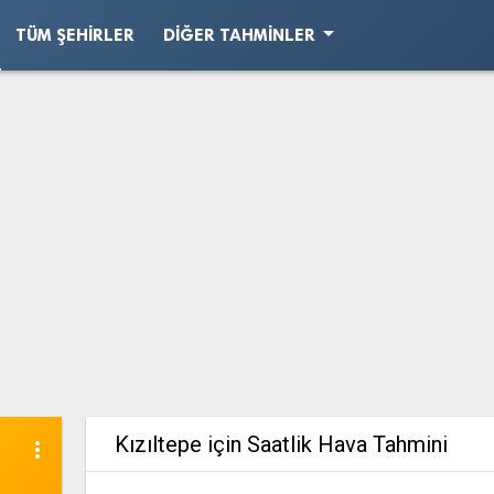
arrow_drop_down
TÜM ŞEHIRLER
DIĞER TAHMINLER
Kızıltepe için Saatlik Hava Tahmini
more_vert