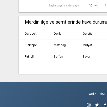
Sayfa başına satır sayısı:
1
Mardin ilçe ve semtlerinde hava durum
Dargeçit
Derik
Gercüş
Kızıltepe
Mazıdağı
Midyat
Pirinçli
Saffan
Savur
TAKIP EDIN!