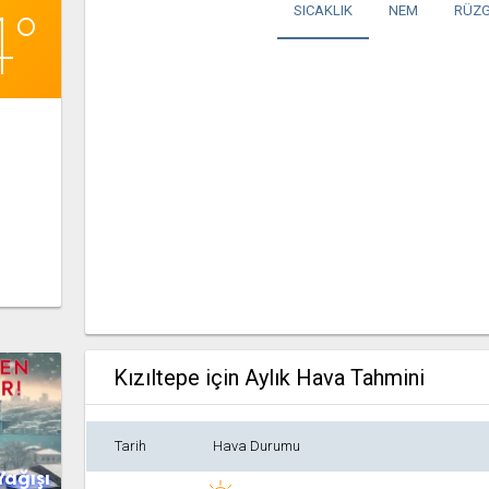
4°
SICAKLIK
NEM
RÜZG
Kızıltepe için Aylık Hava Tahmini
Tarih
Hava Durumu
Yağışı