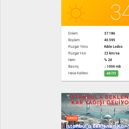
3
Enlem
37.186
Boylam
40.595
Rüzgar Yönü
Kıble Lodos
Rüzgar Hızı
22 km/sa
Nem
% 24
Basınç
↓ 1004 mb
Hava Kalitesi
49 İYI
HABER
İstanbul'a Beklenen Kar 