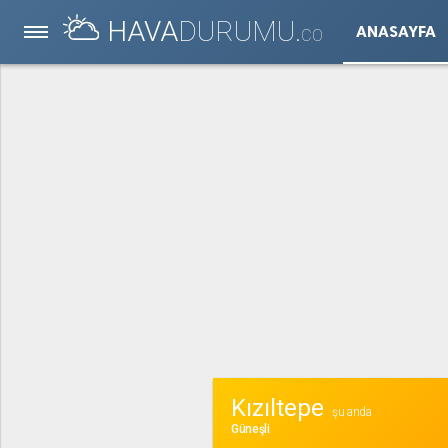
HAVA
DURUMU.
ANASAYFA
CO
Kızıltepe
şu anda
Güneşli