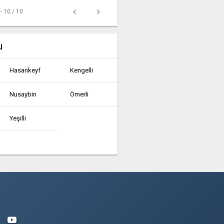
 - 10 / 10
u
Hasankeyf
Kengelli
Nusaybin
Ömerli
Yeşilli