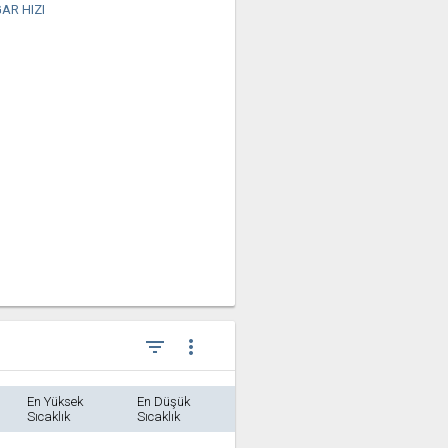
AR HIZI
filter_list
more_vert
En Yüksek
En Düşük
Sıcaklık
Sıcaklık