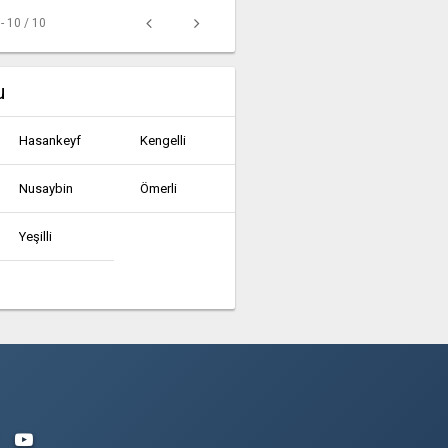
 - 10 / 10
u
Hasankeyf
Kengelli
Nusaybin
Ömerli
Yeşilli