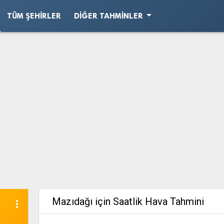
arrow_drop_down
TÜM ŞEHIRLER
DIĞER TAHMINLER
Mazıdağı için Saatlik Hava Tahmini
more_vert