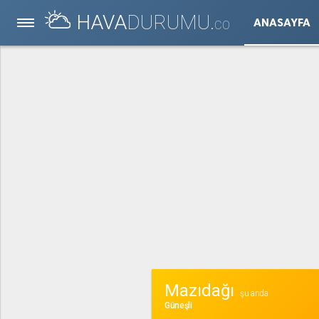
HAVA
DURUMU.
ANASAYFA
CO
Mazıdağı
şu anda
Güneşli