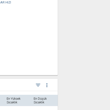
AR HIZI
filter_list
more_vert
En Yüksek
En Düşük
Sıcaklık
Sıcaklık