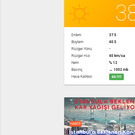
3
Enlem
37.5
Boylam
40.5
Rüzgar Yönü
-
Rüzgar Hızı
40 km/sa
Nem
% 12
Basınç
↔ 1002 mb
Hava Kalitesi
46 İYI
HABER
İstanbul'a Beklenen Kar 