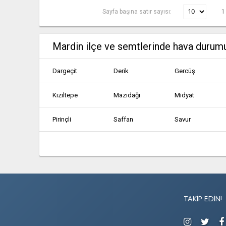
Sayfa başına satır sayısı:
1
Mardin ilçe ve semtlerinde hava durum
Dargeçit
Derik
Gercüş
Kızıltepe
Mazıdağı
Midyat
Pirinçli
Saffan
Savur
TAKIP EDIN!