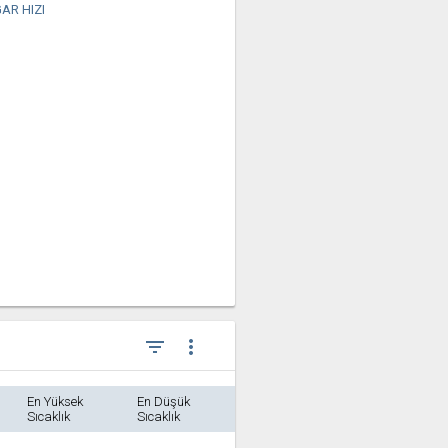
AR HIZI
filter_list
more_vert
En Yüksek
En Düşük
Sıcaklık
Sıcaklık