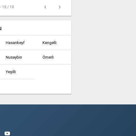
 - 10 / 10
u
Hasankeyf
Kengelli
Nusaybin
Ömerli
Yeşilli