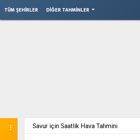
arrow_drop_down
TÜM ŞEHIRLER
DIĞER TAHMINLER
Savur için Saatlik Hava Tahmini
more_vert