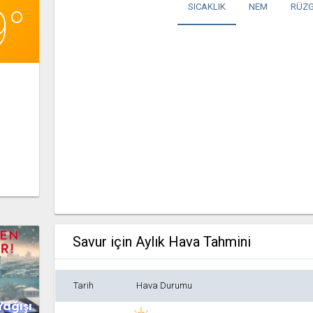
9°
SICAKLIK
NEM
RÜZG
Savur için Aylık Hava Tahmini
Tarih
Hava Durumu
Yağışı