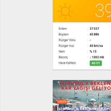
3
Enlem
37.537
Boylam
40.886
Rüzgar Yönü
-
Rüzgar Hızı
40 km/sa
Nem
% 13
Basınç
↓ 1002 mb
Hava Kalitesi
40 İYI
HABER
İstanbul'a Beklenen Kar 