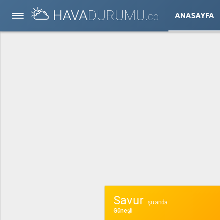
HAVA
DURUMU.
ANASAYFA
CO
Savur
şu anda
Güneşli