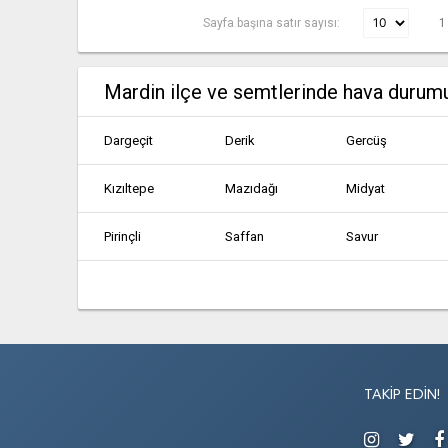
Sayfa başına satır sayısı:
1
Mardin ilçe ve semtlerinde hava durum
Dargeçit
Derik
Gercüş
Kızıltepe
Mazıdağı
Midyat
Pirinçli
Saffan
Savur
TAKIP EDIN!