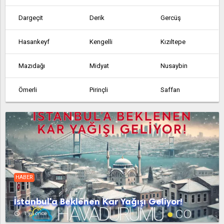
Dargeçit
Derik
Gercüş
Hasankeyf
Kengelli
Kızıltepe
Mazıdağı
Midyat
Nusaybin
Ömerli
Pirinçli
Saffan
Savur
Yeşilli
HABER
İstanbul'a Beklenen Kar Yağışı Geliyor!
access_time
1 yıl önce