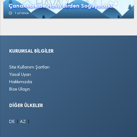
Çanakkale'de Hava Birden Soğuyacak!
access_time
1 yıl önce
KURUMSAL BILGILER
Site Kullanım Şartları
Yasal Uyarı
Hakkımızda
Bize Ulaşın
DIĞER ÜLKELER
|
|
DE
AZ