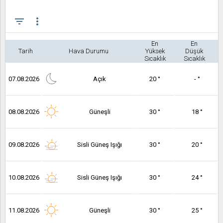
filter_list
more_vert
En
En
Tarih
Hava Durumu
Yüksek
Düşük
Sıcaklık
Sıcaklık
07.08.2026
Açık
20 °
- °
08.08.2026
Güneşli
30 °
18 °
09.08.2026
Sisli Güneş Işığı
30 °
20 °
10.08.2026
Sisli Güneş Işığı
30 °
24 °
11.08.2026
Güneşli
30 °
25 °