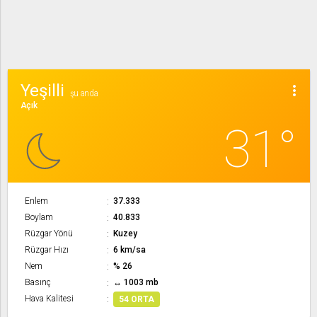
Yeşilli
more_vert
şu anda
Açık
31°
Enlem
37.333
Boylam
40.833
Rüzgar Yönü
Kuzey
Rüzgar Hızı
6 km/sa
Nem
% 26
Basınç
↔ 1003 mb
Hava Kalitesi
54 ORTA