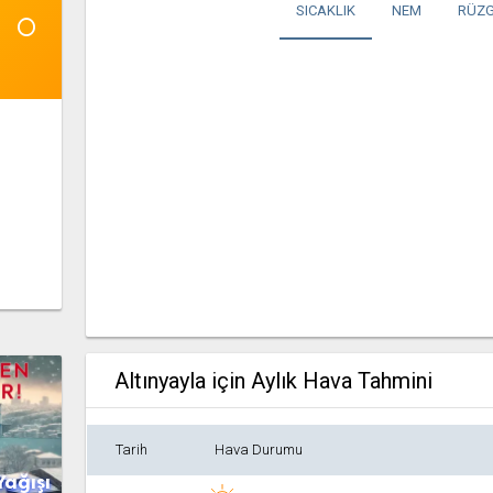
1°
SICAKLIK
NEM
RÜZG
Altınyayla için Aylık Hava Tahmini
Tarih
Hava Durumu
Yağışı