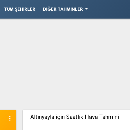
arrow_drop_down
TÜM ŞEHIRLER
DIĞER TAHMINLER
Altınyayla için Saatlik Hava Tahmini
more_vert