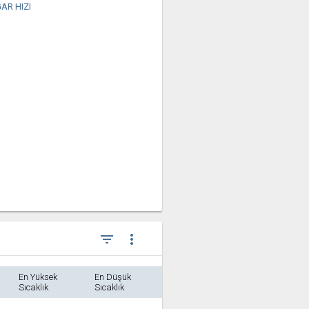
AR HIZI
filter_list
more_vert
En Yüksek
En Düşük
Sıcaklık
Sıcaklık