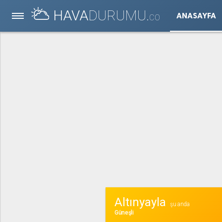
HAVA
DURUMU.
ANASAYFA
CO
Altınyayla
şu anda
Güneşli