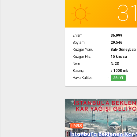
3
Enlem
36.999
Boylam
29.546
Rüzgar Yönü
Batı-Güneybatı
Rüzgar Hızı
15 km/sa
Nem
% 23
Basınç
↓ 1008 mb
Hava Kalitesi
38 İYI
HABER
İstanbul'a Beklenen Kar 