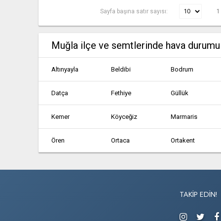
Sayfa başına satır sayısı:
1
Muğla ilçe ve semtlerinde hava durumu
Altınyayla
Beldibi
Bodrum
Datça
Fethiye
Güllük
Kemer
Köyceğiz
Marmaris
Ören
Ortaca
Ortakent
Ula
Yalıkavak
Yatağan
TAKIP EDIN!