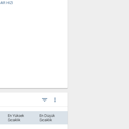
AR HIZI
filter_list
more_vert
En Yüksek
En Düşük
Sıcaklık
Sıcaklık