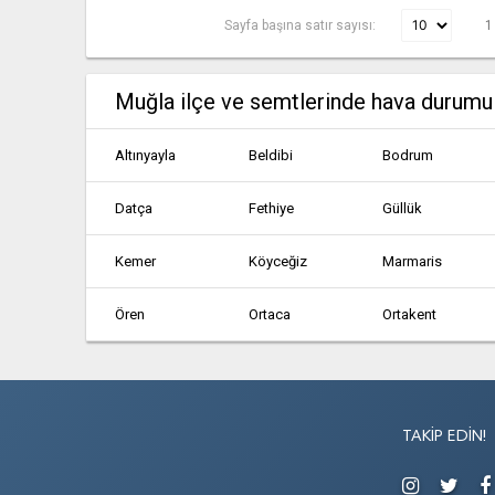
Sayfa başına satır sayısı:
1
Muğla ilçe ve semtlerinde hava durumu
Altınyayla
Beldibi
Bodrum
Datça
Fethiye
Güllük
Kemer
Köyceğiz
Marmaris
Ören
Ortaca
Ortakent
Ula
Yalıkavak
Yatağan
TAKIP EDIN!