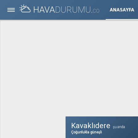
HAVA
DURUMU.
ANASAYFA
CO
Kavaklıdere
şu anda
Çoğunlukla güneşli