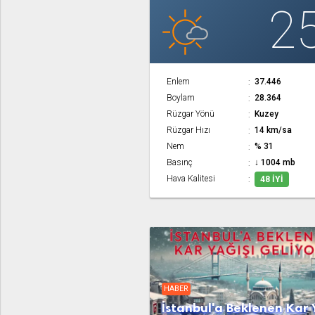
2
Enlem
37.446
Boylam
28.364
Rüzgar Yönü
Kuzey
Rüzgar Hızı
14 km/sa
Nem
% 31
Basınç
↓ 1004 mb
Hava Kalitesi
48 İYI
HABER
İstanbul'a Beklenen Kar 