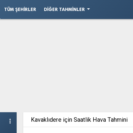
arrow_drop_down
TÜM ŞEHIRLER
DIĞER TAHMINLER
Kavaklıdere için Saatlik Hava Tahmini
more_vert