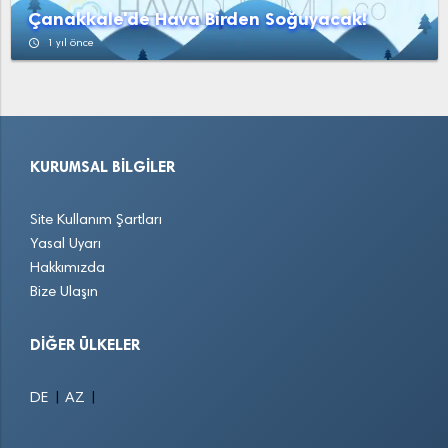
Çanakkale'de Hava Birden Soğuyacak!
access_time
1 yıl önce
KURUMSAL BILGILER
Site Kullanım Şartları
Yasal Uyarı
Hakkımızda
Bize Ulaşın
DIĞER ÜLKELER
|
|
DE
AZ