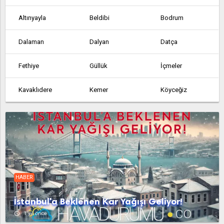
Altınyayla
Beldibi
Bodrum
Dalaman
Dalyan
Datça
Fethiye
Güllük
İçmeler
Kavaklıdere
Kemer
Köyceğiz
Marmaris
Milas
Ölüdeniz
Ören
Ortaca
Ortakent
Söğüt
Turgutreis
Ula
HABER
Yalıkavak
Yatağan
Yazıköy
İstanbul'a Beklenen Kar Yağışı Geliyor!
access_time
1 yıl önce