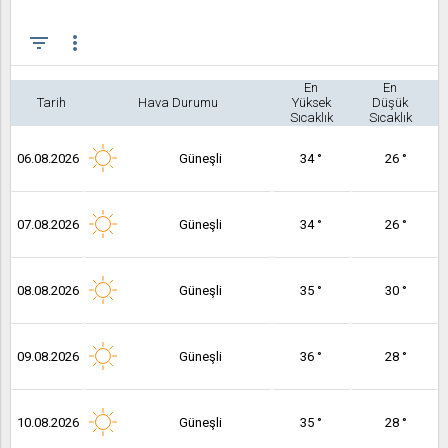
filter_list
more_vert
En
En
Tarih
Hava Durumu
Yüksek
Düşük
Sıcaklık
Sıcaklık
06.08.2026
Güneşli
34 °
26 °
07.08.2026
Güneşli
34 °
26 °
08.08.2026
Güneşli
35 °
30 °
09.08.2026
Güneşli
36 °
28 °
10.08.2026
Güneşli
35 °
28 °