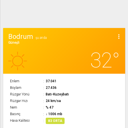
Bodrum
more_vert
şu anda
Güneşli
32°
Enlem
37.041
Boylam
27.436
Rüzgar Yönü
Batı-Kuzeybatı
Rüzgar Hızı
24 km/sa
Nem
% 47
Basınç
↓ 1006 mb
Hava Kalitesi
83 ORTA