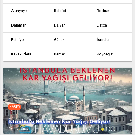
Altınyayla
Beldibi
Bodrum
Dalaman
Dalyan
Datça
Fethiye
Güllük
İçmeler
Kavaklıdere
Kemer
Köyceğiz
Marmaris
Milas
Ölüdeniz
Ören
Ortaca
Ortakent
Söğüt
Turgutreis
Ula
HABER
Yalıkavak
Yatağan
Yazıköy
İstanbul'a Beklenen Kar Yağışı Geliyor!
access_time
1 yıl önce