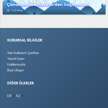
Çanakkale'de Hava Birden Soğuyacak!
access_time
1 yıl önce
KURUMSAL BILGILER
Site Kullanım Şartları
Yasal Uyarı
Hakkımızda
Bize Ulaşın
DIĞER ÜLKELER
|
|
DE
AZ