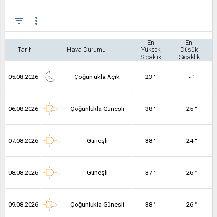
filter_list
more_vert
En
En
Tarih
Hava Durumu
Yüksek
Düşük
Sıcaklık
Sıcaklık
05.08.2026
Çoğunlukla Açık
23 °
- °
06.08.2026
Çoğunlukla Güneşli
38 °
25 °
07.08.2026
Güneşli
38 °
24 °
08.08.2026
Güneşli
37 °
26 °
09.08.2026
Çoğunlukla Güneşli
38 °
26 °