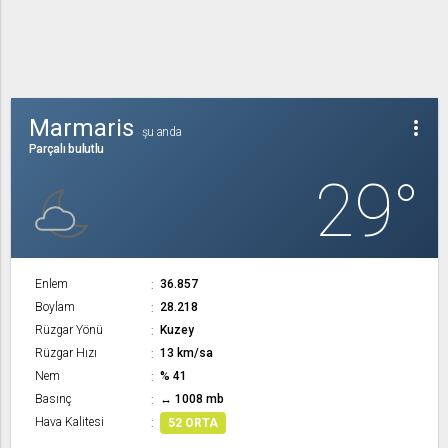
Marmaris
more_vert
şu anda
Parçalı bulutlu
29°
Enlem
36.857
Boylam
28.218
Rüzgar Yönü
Kuzey
Rüzgar Hızı
13 km/sa
Nem
% 41
Basınç
↔ 1008 mb
Hava Kalitesi
52 ORTA