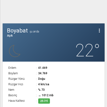
Boyabat
more_vert
şu anda
Açık
22°
Enlem
41.469
Boylam
34.769
Rüzgar Yönü
Doğu
Rüzgar Hızı
4 km/sa
Nem
% 73
Basınç
↔ 1012 mb
Hava Kalitesi
25 İYI