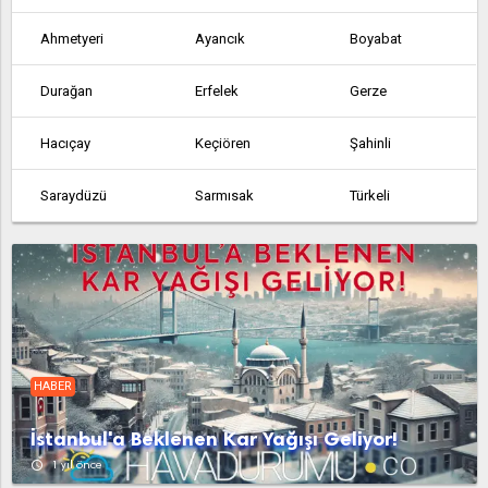
Ahmetyeri
Ayancık
Boyabat
Durağan
Erfelek
Gerze
Hacıçay
Keçiören
Şahinli
Saraydüzü
Sarmısak
Türkeli
Tutuzlupınar
Yaykın
Yazıköy
HABER
İstanbul'a Beklenen Kar Yağışı Geliyor!
access_time
1 yıl önce