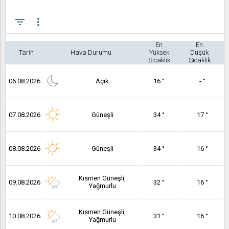
filter_list
more_vert
En
En
Tarih
Hava Durumu
Yüksek
Düşük
Sıcaklık
Sıcaklık
06.08.2026
Açık
16 °
- °
07.08.2026
Güneşli
34 °
17 °
08.08.2026
Güneşli
34 °
16 °
Kısmen Güneşli,
09.08.2026
32 °
16 °
Yağmurlu
Kısmen Güneşli,
10.08.2026
31 °
16 °
Yağmurlu