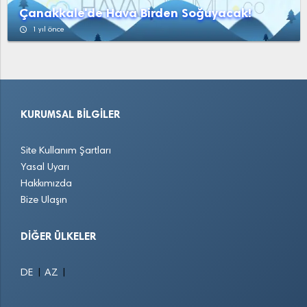
Çanakkale'de Hava Birden Soğuyacak!
access_time
1 yıl önce
KURUMSAL BILGILER
Site Kullanım Şartları
Yasal Uyarı
Hakkımızda
Bize Ulaşın
DIĞER ÜLKELER
|
|
DE
AZ