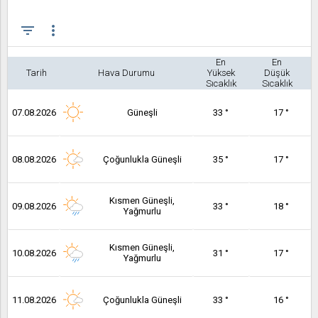
filter_list
more_vert
En
En
Tarih
Hava Durumu
Yüksek
Düşük
Sıcaklık
Sıcaklık
07.08.2026
Güneşli
33 °
17 °
08.08.2026
Çoğunlukla Güneşli
35 °
17 °
Kısmen Güneşli,
09.08.2026
33 °
18 °
Yağmurlu
Kısmen Güneşli,
10.08.2026
31 °
17 °
Yağmurlu
11.08.2026
Çoğunlukla Güneşli
33 °
16 °