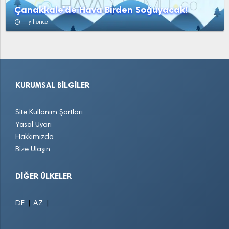
Çanakkale'de Hava Birden Soğuyacak!
access_time
1 yıl önce
KURUMSAL BILGILER
Site Kullanım Şartları
Yasal Uyarı
Hakkımızda
Bize Ulaşın
DIĞER ÜLKELER
|
|
DE
AZ