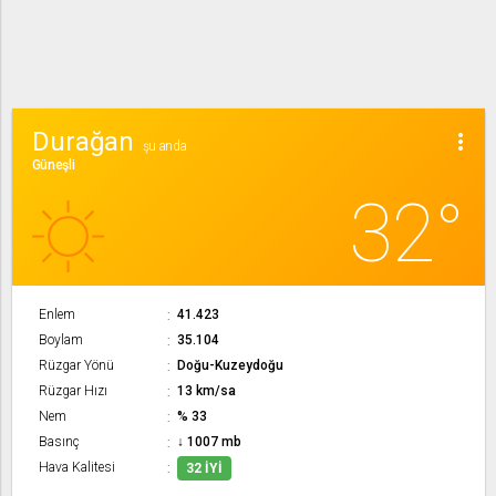
Durağan
more_vert
şu anda
Güneşli
32°
Enlem
41.423
Boylam
35.104
Rüzgar Yönü
Doğu-Kuzeydoğu
Rüzgar Hızı
13 km/sa
Nem
% 33
Basınç
↓ 1007 mb
Hava Kalitesi
32 İYI