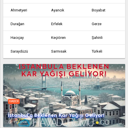
Ahmetyeri
Ayancık
Boyabat
Durağan
Erfelek
Gerze
Hacıçay
Keçiören
Şahinli
Saraydüzü
Sarmısak
Türkeli
Tutuzlupınar
Yaykın
Yazıköy
HABER
İstanbul'a Beklenen Kar Yağışı Geliyor!
access_time
1 yıl önce