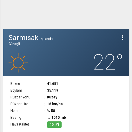
Sarmısak
more_vert
şu anda
Güneşli
22°
Enlem
41.651
Boylam
35.119
Rüzgar Yönü
Kuzey
Rüzgar Hızı
16 km/sa
Nem
% 58
Basınç
↔ 1010 mb
Hava Kalitesi
40 İYI