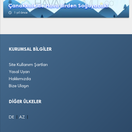
Çanakkale'de Hava Birden Soğuyacak!
access_time
1 yıl önce
KURUMSAL BILGILER
Site Kullanım Şartları
Yasal Uyarı
Hakkımızda
Bize Ulaşın
DIĞER ÜLKELER
|
|
DE
AZ