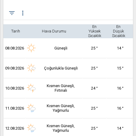
filter_list
more_vert
En
En
Tarih
Hava Durumu
Yüksek
Düşük
Sıcaklık
Sıcaklık
08.08.2026
Güneşli
25 °
14 °
09.08.2026
Çoğunlukla Güneşli
25 °
15 °
Kısmen Güneşli,
10.08.2026
24 °
16 °
Fırtınalı
Kısmen Güneşli,
11.08.2026
25 °
16 °
Yağmurlu
Kısmen Güneşli,
12.08.2026
25 °
14 °
Yağmurlu