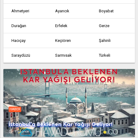
Ahmetyeri
Ayancık
Boyabat
Durağan
Erfelek
Gerze
Hacıçay
Keçiören
Şahinli
Saraydüzü
Sarmısak
Türkeli
Tutuzlupınar
Yaykın
Yazıköy
HABER
İstanbul'a Beklenen Kar Yağışı Geliyor!
access_time
1 yıl önce