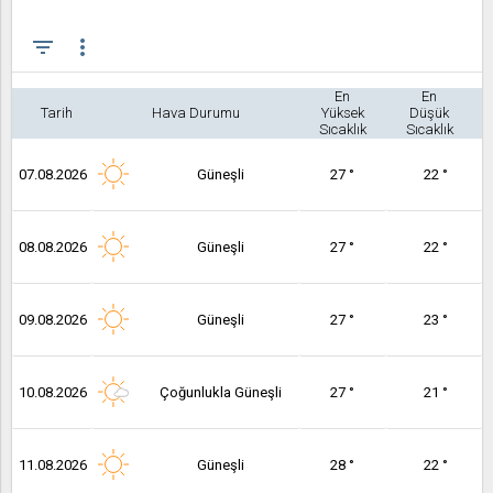
filter_list
more_vert
En
En
Tarih
Hava Durumu
Yüksek
Düşük
Sıcaklık
Sıcaklık
07.08.2026
Güneşli
27 °
22 °
08.08.2026
Güneşli
27 °
22 °
09.08.2026
Güneşli
27 °
23 °
10.08.2026
Çoğunlukla Güneşli
27 °
21 °
11.08.2026
Güneşli
28 °
22 °