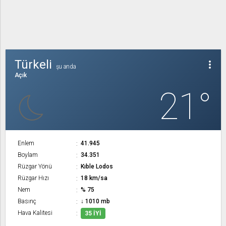
Türkeli
more_vert
şu anda
Açık
21°
Enlem
41.945
Boylam
34.351
Rüzgar Yönü
Kıble Lodos
Rüzgar Hızı
18 km/sa
Nem
% 75
Basınç
↓ 1010 mb
Hava Kalitesi
35 İYI