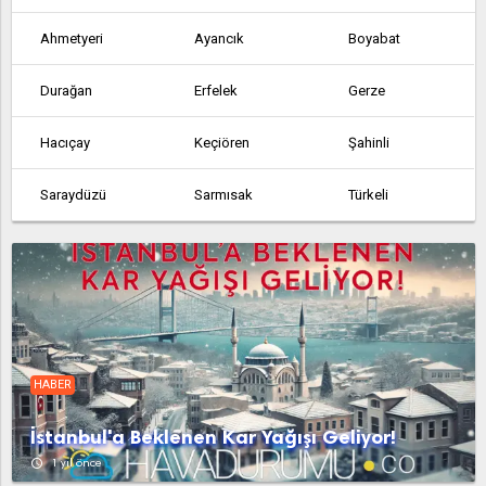
Ahmetyeri
Ayancık
Boyabat
Durağan
Erfelek
Gerze
Hacıçay
Keçiören
Şahinli
Saraydüzü
Sarmısak
Türkeli
Tutuzlupınar
Yaykın
Yazıköy
HABER
İstanbul'a Beklenen Kar Yağışı Geliyor!
access_time
1 yıl önce