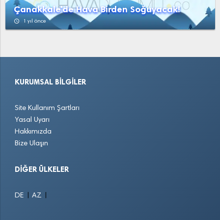
Çanakkale'de Hava Birden Soğuyacak!
access_time
1 yıl önce
KURUMSAL BILGILER
Site Kullanım Şartları
Yasal Uyarı
Hakkımızda
Bize Ulaşın
DIĞER ÜLKELER
|
|
DE
AZ