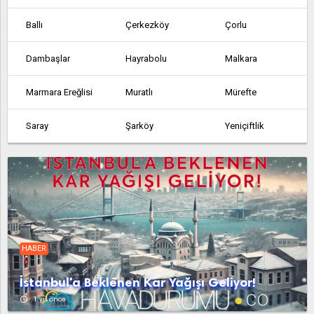
Ballı
Çerkezköy
Çorlu
Dambaşlar
Hayrabolu
Malkara
Marmara Ereğlisi
Muratlı
Mürefte
Saray
Şarköy
Yeniçiftlik
Yürük
Süleymanpaşa
HABER
İstanbul'a Beklenen Kar Yağışı Geliyor!
access_time
1 yıl önce