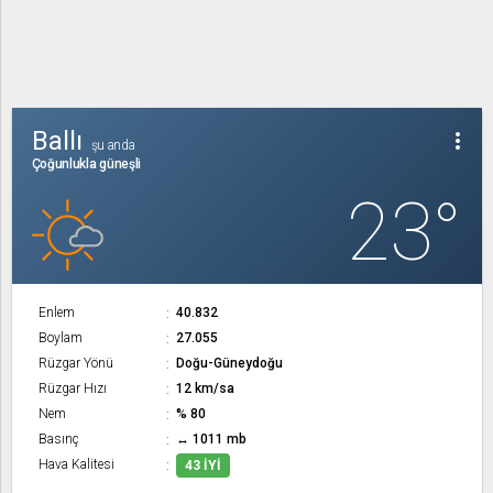
Ballı
more_vert
şu anda
Çoğunlukla güneşli
23°
Enlem
40.832
Boylam
27.055
Rüzgar Yönü
Doğu-Güneydoğu
Rüzgar Hızı
12 km/sa
Nem
% 80
Basınç
↔ 1011 mb
Hava Kalitesi
43 İYI