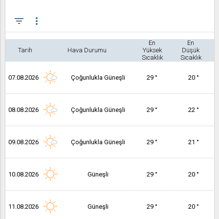
filter_list
more_vert
En
En
Tarih
Hava Durumu
Yüksek
Düşük
Sıcaklık
Sıcaklık
07.08.2026
Çoğunlukla Güneşli
29 °
20 °
08.08.2026
Çoğunlukla Güneşli
29 °
22 °
09.08.2026
Çoğunlukla Güneşli
29 °
21 °
10.08.2026
Güneşli
29 °
20 °
11.08.2026
Güneşli
29 °
20 °