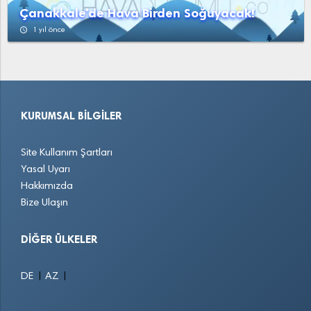
Çanakkale'de Hava Birden Soğuyacak!
access_time
1 yıl önce
KURUMSAL BILGILER
Site Kullanım Şartları
Yasal Uyarı
Hakkımızda
Bize Ulaşın
DIĞER ÜLKELER
|
|
DE
AZ