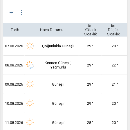
filter_list
more_vert
En
En
Tarih
Hava Durumu
Yüksek
Düşük
Sıcaklık
Sıcaklık
07.08.2026
Çoğunlukla Güneşli
29 °
20 °
Kısmen Güneşli,
08.08.2026
29 °
22 °
Yağmurlu
09.08.2026
Güneşli
29 °
21 °
10.08.2026
Güneşli
29 °
20 °
11.08.2026
Güneşli
28 °
20 °