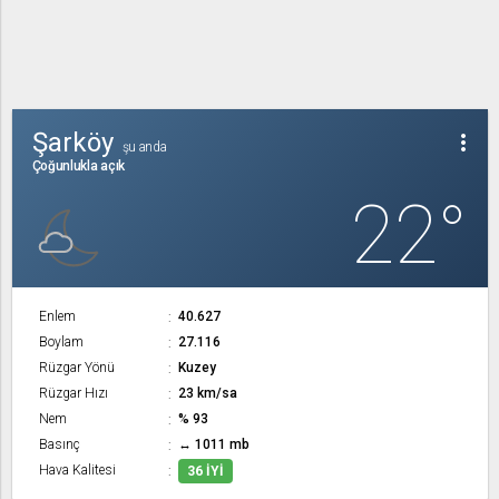
Şarköy
more_vert
şu anda
Çoğunlukla açık
22°
Enlem
40.627
Boylam
27.116
Rüzgar Yönü
Kuzey
Rüzgar Hızı
23 km/sa
Nem
% 93
Basınç
↔ 1011 mb
Hava Kalitesi
36 İYI