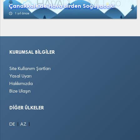
Çanakkale'de Hava Birden Soğuyacak!
access_time
1 yıl önce
KURUMSAL BILGILER
Site Kullanım Şartları
Yasal Uyarı
Hakkımızda
Bize Ulaşın
DIĞER ÜLKELER
|
|
DE
AZ