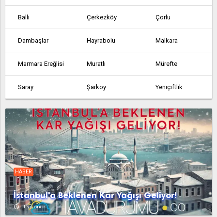
Ballı
Çerkezköy
Çorlu
Dambaşlar
Hayrabolu
Malkara
Marmara Ereğlisi
Muratlı
Mürefte
Saray
Şarköy
Yeniçiftlik
Yürük
Süleymanpaşa
HABER
İstanbul'a Beklenen Kar Yağışı Geliyor!
access_time
1 yıl önce