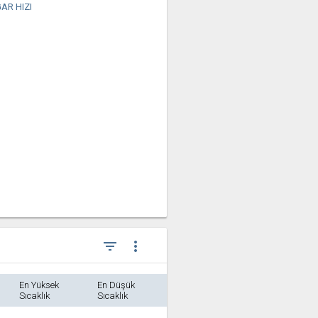
AR HIZI
filter_list
more_vert
En Yüksek
En Düşük
Sıcaklık
Sıcaklık