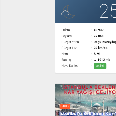
2
Enlem
40.937
Boylam
27.068
Rüzgar Yönü
Doğu-Kuzeydo
Rüzgar Hızı
29 km/sa
Nem
% 91
Basınç
↔ 1012 mb
Hava Kalitesi
35 İYI
HABER
İstanbul'a Beklenen Kar 