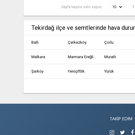
Sayfa başına satır sayısı:
1
Tekirdağ ilçe ve semtlerinde hava dur
Ballı
Çerkezköy
Çorlu
Malkara
Marmara Ereğlisi
Muratlı
Şarköy
Yeniçiftlik
Yürük
TAKIP EDIN!