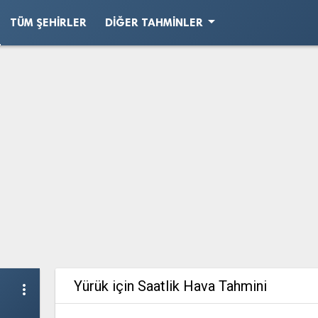
arrow_drop_down
TÜM ŞEHIRLER
DIĞER TAHMINLER
Yürük için Saatlik Hava Tahmini
more_vert