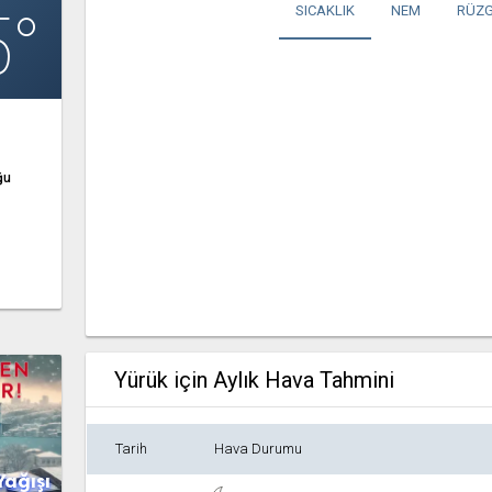
5°
SICAKLIK
NEM
RÜZG
ğu
Yürük için Aylık Hava Tahmini
Tarih
Hava Durumu
Yağışı