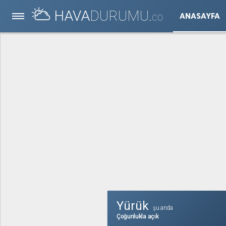
HAVA
DURUMU.
ANASAYFA
CO
Yürük
şu anda
Çoğunlukla açık