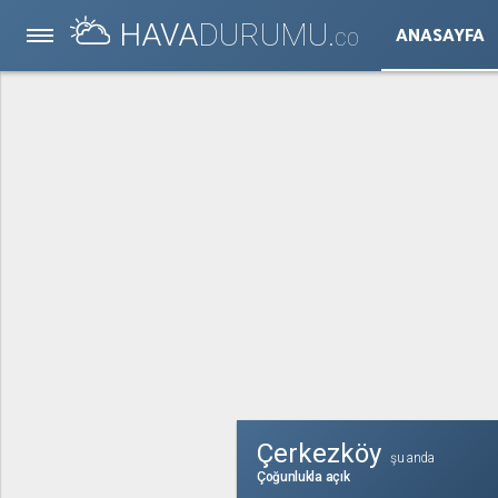
HAVA
DURUMU.
ANASAYFA
CO
Çerkezköy
şu anda
Çoğunlukla açık