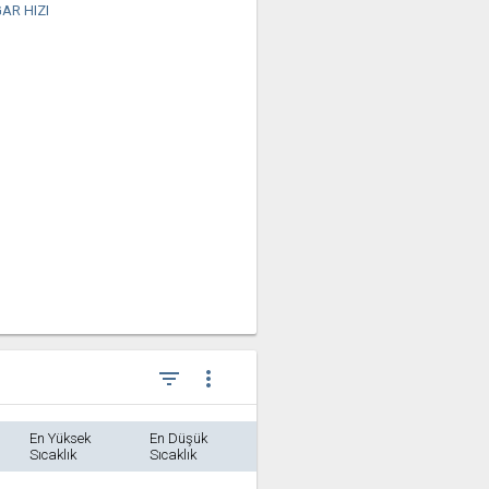
AR HIZI
filter_list
more_vert
En Yüksek
En Düşük
Sıcaklık
Sıcaklık