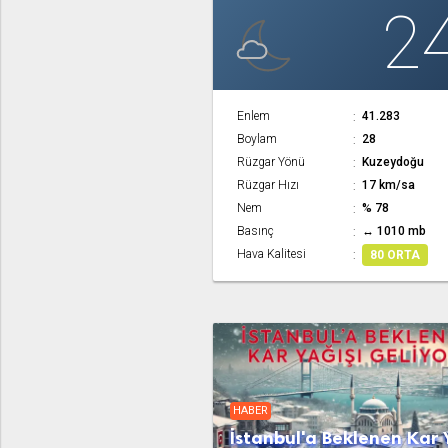
2
Enlem
41.283
Boylam
28
Rüzgar Yönü
Kuzeydoğu
Rüzgar Hızı
17 km/sa
Nem
% 78
Basınç
↔ 1010 mb
Hava Kalitesi
80 ORTA
HABER
İstanbul'a Beklenen Kar 