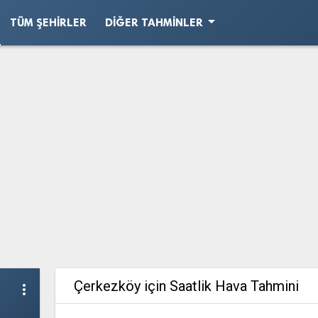
arrow_drop_down
TÜM ŞEHIRLER
DIĞER TAHMINLER
Çerkezköy için Saatlik Hava Tahmini
more_vert