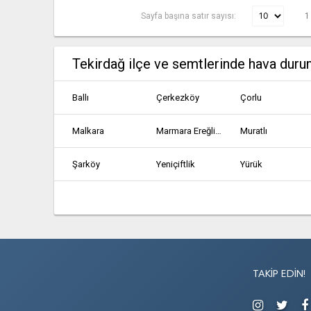
Sayfa başına satır sayısı:
1
Tekirdağ ilçe ve semtlerinde hava dur
Ballı
Çerkezköy
Çorlu
Malkara
Marmara Ereğlisi
Muratlı
Şarköy
Yeniçiftlik
Yürük
TAKIP EDIN!