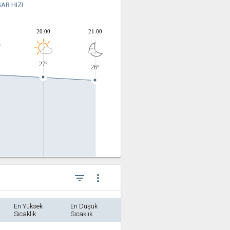
AR HIZI
20:00
21:00
27°
26°
filter_list
more_vert
En Yüksek
En Düşük
Sıcaklık
Sıcaklık