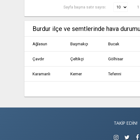
Sayfa başına satır sayısı:
1
Burdur ilçe ve semtlerinde hava durum
Ağlasun
Başmakçı
Bucak
Çavdır
Çeltikçi
Gölhisar
Karamanlı
Kemer
Tefenni
TAKIP EDIN!