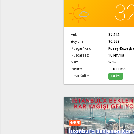
3
Enlem
37.424
Boylam
30.253
Rüzgar Yönü
Kuzey-Kuzeyba
Rüzgar Hızı
10 km/sa
Nem
% 16
Basınç
↓ 1011 mb
Hava Kalitesi
49 İYI
HABER
İstanbul'a Beklenen Kar 