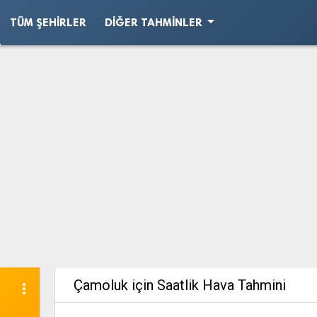
arrow_drop_down
TÜM ŞEHIRLER
DIĞER TAHMINLER
Çamoluk için Saatlik Hava Tahmini
more_vert