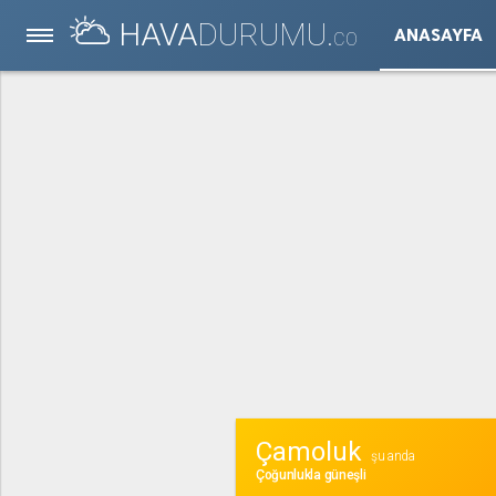
HAVA
DURUMU.
ANASAYFA
CO
Çamoluk
şu anda
Çoğunlukla güneşli