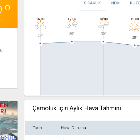
2°
SICAKLIK
NEM
RÜZG
16:00
17:00
18:00
19:00
30°
30°
29°
28°
tı
Çamoluk için Aylık Hava Tahmini
Tarih
Hava Durumu
Yağışı