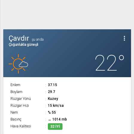
Çavdır
more_vert
şu anda
Çoğunlukla güneşli
22°
Enlem
37.15
Boylam
29.7
Rüzgar Yönü
Kuzey
Rüzgar Hızı
15 km/sa
Nem
% 55
Basınç
↔ 1014 mb
Hava Kalitesi
32 İYI