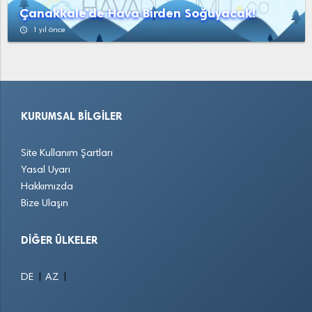
Çanakkale'de Hava Birden Soğuyacak!
access_time
1 yıl önce
KURUMSAL BILGILER
Site Kullanım Şartları
Yasal Uyarı
Hakkımızda
Bize Ulaşın
DIĞER ÜLKELER
|
|
DE
AZ