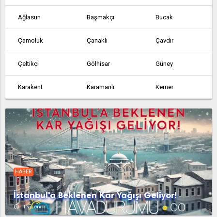
Ağlasun
Başmakçı
Bucak
Çamoluk
Çanaklı
Çavdır
Çeltikçi
Gölhisar
Güney
Karakent
Karamanlı
Kemer
Tefenni
Yarışlı
Yeşilova
HABER
İstanbul'a Beklenen Kar Yağışı Geliyor!
access_time
1 yıl önce