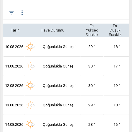
filter_list
more_vert
En
En
Tarih
Hava Durumu
Yüksek
Düşük
Sıcaklık
Sıcaklık
10.08.2026
Çoğunlukla Güneşli
29 °
18 °
11.08.2026
Çoğunlukla Güneşli
30 °
17 °
12.08.2026
Çoğunlukla Güneşli
30 °
19 °
13.08.2026
Çoğunlukla Güneşli
29 °
18 °
14.08.2026
Çoğunlukla Güneşli
28 °
16 °