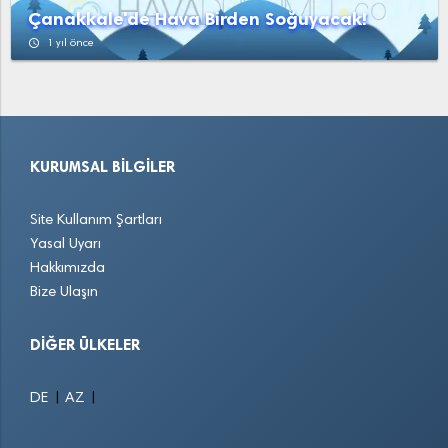
Çanakkale'de Hava Birden Soğuyacak!
access_time
1 yıl önce
KURUMSAL BILGILER
Site Kullanım Şartları
Yasal Uyarı
Hakkımızda
Bize Ulaşın
DIĞER ÜLKELER
|
|
DE
AZ