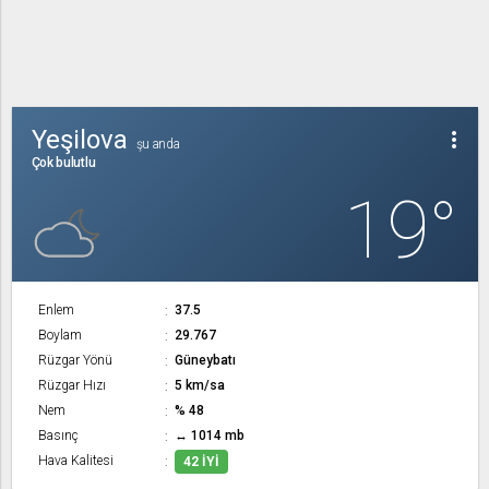
Yeşilova
more_vert
şu anda
Çok bulutlu
19°
Enlem
37.5
Boylam
29.767
Rüzgar Yönü
Güneybatı
Rüzgar Hızı
5 km/sa
Nem
% 48
Basınç
↔ 1014 mb
Hava Kalitesi
42 İYI