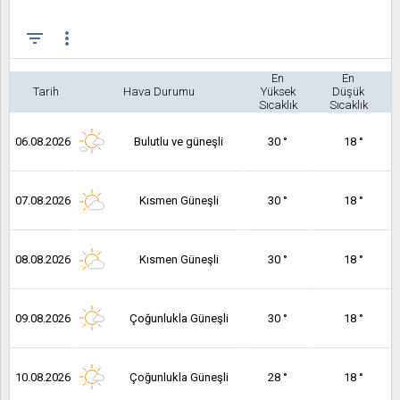
filter_list
more_vert
En
En
Tarih
Hava Durumu
Yüksek
Düşük
Sıcaklık
Sıcaklık
06.08.2026
Bulutlu ve güneşli
30 °
18 °
07.08.2026
Kısmen Güneşli
30 °
18 °
08.08.2026
Kısmen Güneşli
30 °
18 °
09.08.2026
Çoğunlukla Güneşli
30 °
18 °
10.08.2026
Çoğunlukla Güneşli
28 °
18 °