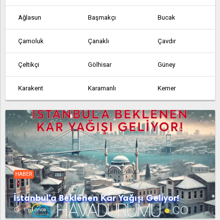
Ağlasun
Başmakçı
Bucak
Çamoluk
Çanaklı
Çavdır
Çeltikçi
Gölhisar
Güney
Karakent
Karamanlı
Kemer
Tefenni
Yarışlı
Yeşilova
HABER
İstanbul'a Beklenen Kar Yağışı Geliyor!
access_time
1 yıl önce