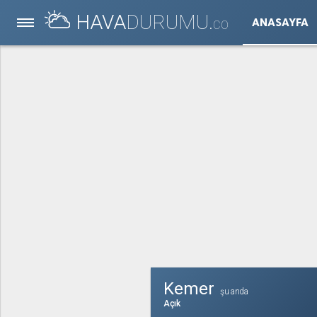
HAVA
DURUMU.
ANASAYFA
CO
Kemer
şu anda
Açık