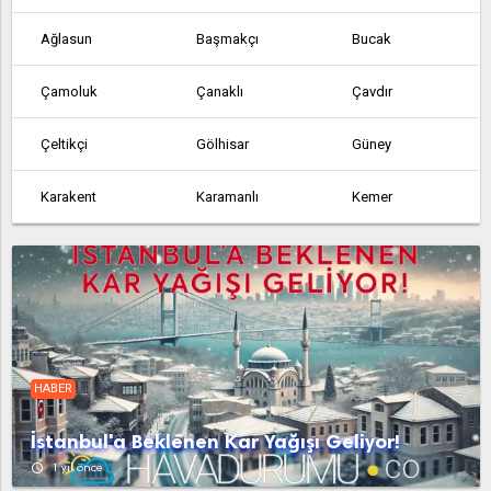
Ağlasun
Başmakçı
Bucak
Çamoluk
Çanaklı
Çavdır
Çeltikçi
Gölhisar
Güney
Karakent
Karamanlı
Kemer
Tefenni
Yarışlı
Yeşilova
HABER
İstanbul'a Beklenen Kar Yağışı Geliyor!
access_time
1 yıl önce