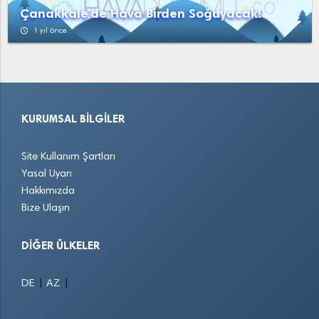
Çanakkale'de Hava Birden Soğuyacak!
access_time
1 yıl önce
KURUMSAL BILGILER
Site Kullanım Şartları
Yasal Uyarı
Hakkımızda
Bize Ulaşın
DIĞER ÜLKELER
|
|
DE
AZ