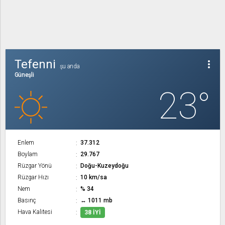
Tefenni
more_vert
şu anda
Güneşli
23°
Enlem
37.312
Boylam
29.767
Rüzgar Yönü
Doğu-Kuzeydoğu
Rüzgar Hızı
10 km/sa
Nem
% 34
Basınç
↔ 1011 mb
Hava Kalitesi
38 İYI