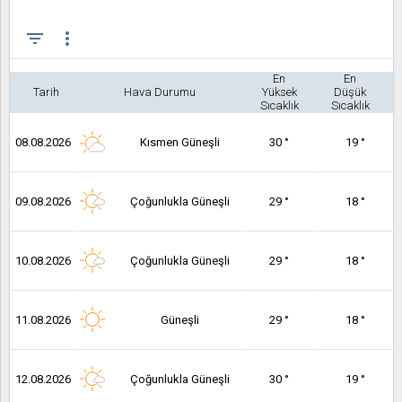
filter_list
more_vert
En
En
Tarih
Hava Durumu
Yüksek
Düşük
Sıcaklık
Sıcaklık
08.08.2026
Kısmen Güneşli
30 °
19 °
09.08.2026
Çoğunlukla Güneşli
29 °
18 °
10.08.2026
Çoğunlukla Güneşli
29 °
18 °
11.08.2026
Güneşli
29 °
18 °
12.08.2026
Çoğunlukla Güneşli
30 °
19 °