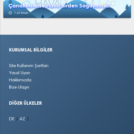
Çanakkale'de Hava Birden Soğuyacak!
access_time
1 yıl önce
KURUMSAL BILGILER
Site Kullanım Şartları
Yasal Uyarı
Hakkımızda
Bize Ulaşın
DIĞER ÜLKELER
|
|
DE
AZ