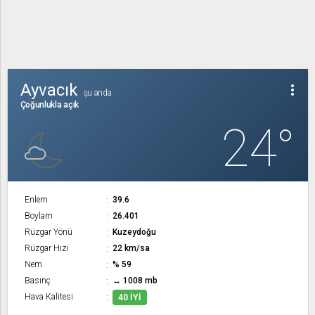
Ayvacık
more_vert
şu anda
Çoğunlukla açık
24°
Enlem
39.6
Boylam
26.401
Rüzgar Yönü
Kuzeydoğu
Rüzgar Hızı
22 km/sa
Nem
% 59
Basınç
↔ 1008 mb
Hava Kalitesi
40 İYI