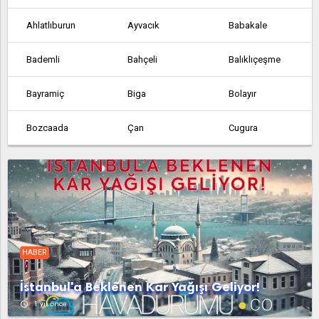
Ahlatlıburun
Ayvacık
Babakale
Bademli
Bahçeli
Balıklıçeşme
Bayramiç
Biga
Bolayır
Bozcaada
Çan
Cugura
Dereköy
Eceabat
Ezine
Gelibolu
Gökçeada
Kadıköy
Karabiga
Karaca
Kastiv
HABER
Kasturo
Kazancık
Konacık
İstanbul'a Beklenen Kar Yağışı Geliyor!
Küçükkuyu
Lâpseki
Ömerli
access_time
1 yıl önce