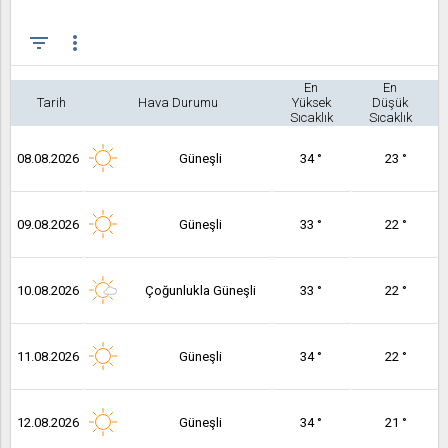
filter_list
more_vert
En
En
Tarih
Hava Durumu
Yüksek
Düşük
Sıcaklık
Sıcaklık
08.08.2026
Güneşli
34 °
23 °
09.08.2026
Güneşli
33 °
22 °
10.08.2026
Çoğunlukla Güneşli
33 °
22 °
11.08.2026
Güneşli
34 °
22 °
12.08.2026
Güneşli
34 °
21 °