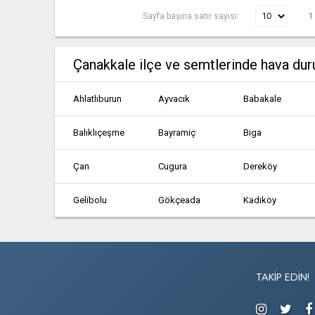
Sayfa başına satır sayısı:
1
Çanakkale ilçe ve semtlerinde hava du
Ahlatlıburun
Ayvacık
Babakale
Balıklıçeşme
Bayramiç
Biga
Çan
Cugura
Dereköy
Gelibolu
Gökçeada
Kadıköy
Kastiv
Kasturo
Kazancık
Lâpseki
Ömerli
Pirgos
TAKIP EDIN!
Tepeköy
Uğurlu
Yenice