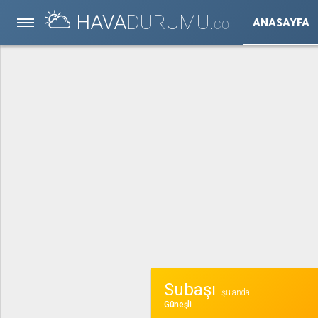
HAVA
DURUMU.
ANASAYFA
CO
Subaşı
şu anda
Güneşli