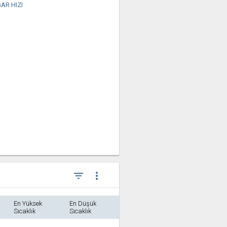
AR HIZI
filter_list
more_vert
En Yüksek
En Düşük
Sıcaklık
Sıcaklık