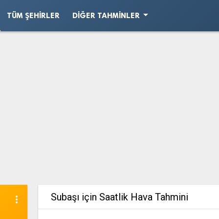
arrow_drop_down
TÜM ŞEHIRLER
DIĞER TAHMINLER
Subaşı için Saatlik Hava Tahmini
more_vert