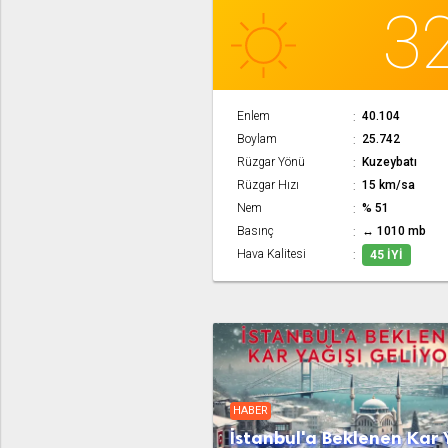
3
Enlem
40.104
Boylam
25.742
Rüzgar Yönü
Kuzeybatı
Rüzgar Hızı
15 km/sa
Nem
% 51
Basınç
↔ 1010 mb
Hava Kalitesi
45 İYI
HABER
İstanbul'a Beklenen Kar 