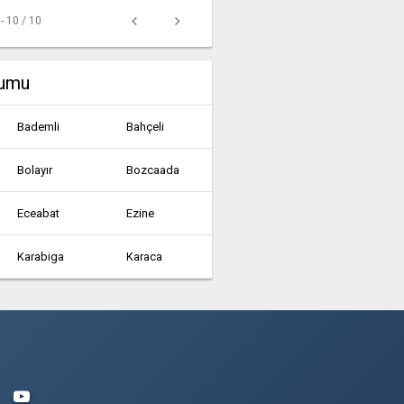
 - 10 / 10
rumu
Bademli
Bahçeli
Bolayır
Bozcaada
Eceabat
Ezine
Karabiga
Karaca
Konacık
Küçükkuyu
Subaşı
Tavaklı
Zeytinköy