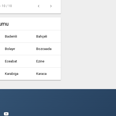
 - 10 / 10
rumu
Bademli
Bahçeli
Bolayır
Bozcaada
Eceabat
Ezine
Karabiga
Karaca
Konacık
Küçükkuyu
Subaşı
Tavaklı
Zeytinköy