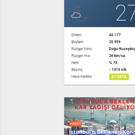
2
Enlem
40.177
Boylam
25.959
Rüzgar Yönü
Doğu-Kuzeydo
Rüzgar Hızı
26 km/sa
Nem
% 73
Basınç
↑ 1010 mb
Hava Kalitesi
57 ORTA
HABER
İstanbul'a Beklenen Kar 