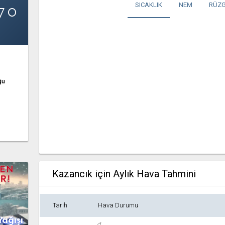
7°
SICAKLIK
NEM
RÜZG
ğu
Kazancık için Aylık Hava Tahmini
Tarih
Hava Durumu
Yağışı