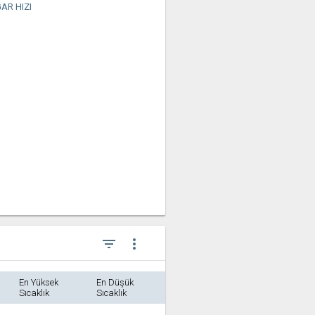
AR HIZI
filter_list
more_vert
En Yüksek
En Düşük
Sıcaklık
Sıcaklık