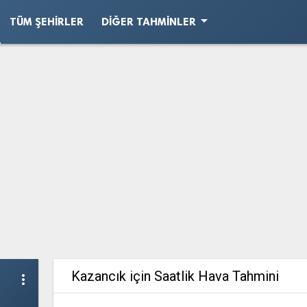
arrow_drop_down
TÜM ŞEHIRLER
DIĞER TAHMINLER
Kazancık için Saatlik Hava Tahmini
more_vert