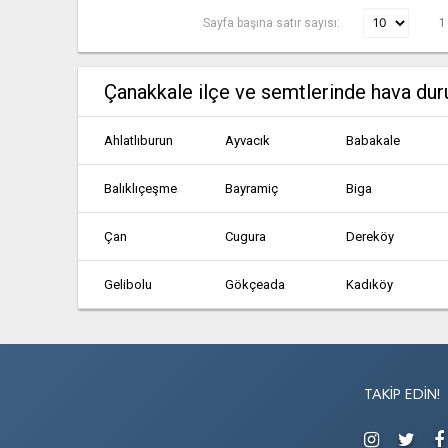
Sayfa başına satır sayısı:
1
Çanakkale ilçe ve semtlerinde hava du
Ahlatlıburun
Ayvacık
Babakale
Balıklıçeşme
Bayramiç
Biga
Çan
Cugura
Dereköy
Gelibolu
Gökçeada
Kadıköy
Kastiv
Kasturo
Kazancık
Lâpseki
Ömerli
Pirgos
TAKIP EDIN!
Tepeköy
Uğurlu
Yenice