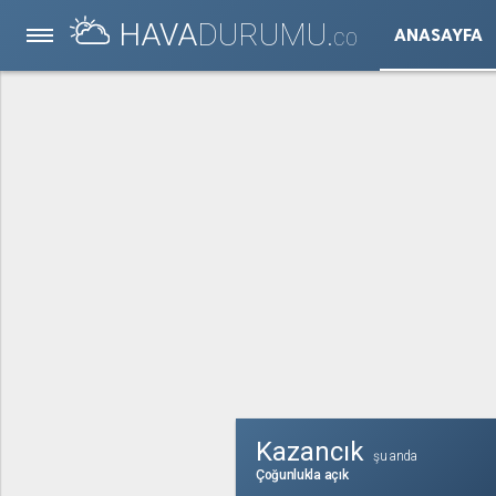
HAVA
DURUMU.
ANASAYFA
CO
Kazancık
şu anda
Çoğunlukla açık