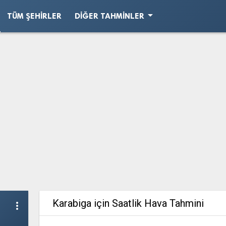
arrow_drop_down
TÜM ŞEHIRLER
DIĞER TAHMINLER
Karabiga için Saatlik Hava Tahmini
more_vert