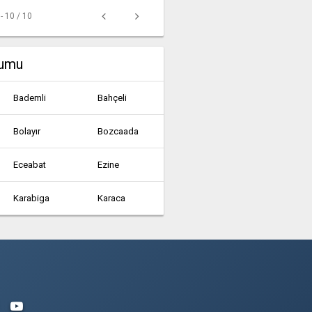
 - 10 / 10
rumu
Bademli
Bahçeli
Bolayır
Bozcaada
Eceabat
Ezine
Karabiga
Karaca
Konacık
Küçükkuyu
Subaşı
Tavaklı
Zeytinköy