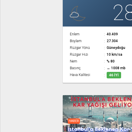
2
Enlem
40.409
Boylam
27.304
Rüzgar Yönü
Güneydoğu
Rüzgar Hızı
10 km/sa
Nem
% 80
Basınç
↔ 1008 mb
Hava Kalitesi
46 İYI
HABER
İstanbul'a Beklenen Kar 