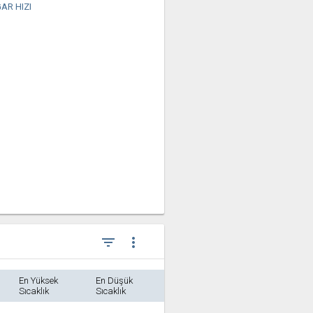
AR HIZI
filter_list
more_vert
En Yüksek
En Düşük
Sıcaklık
Sıcaklık