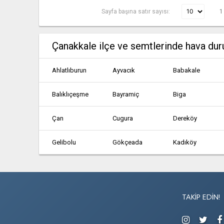
Sayfa başına satır sayısı:
1
Çanakkale ilçe ve semtlerinde hava du
Ahlatlıburun
Ayvacık
Babakale
Balıklıçeşme
Bayramiç
Biga
Çan
Cugura
Dereköy
Gelibolu
Gökçeada
Kadıköy
Kastiv
Kasturo
Kazancık
Lâpseki
Ömerli
Pirgos
TAKIP EDIN!
Tepeköy
Uğurlu
Yenice