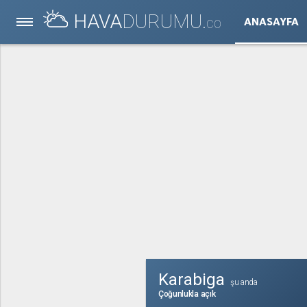
HAVA
DURUMU.
ANASAYFA
CO
Karabiga
şu anda
Çoğunlukla açık