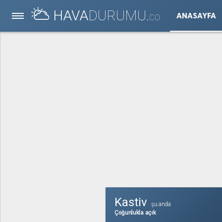
HAVA
DURUMU.
ANASAYFA
CO
Kastiv
şu anda
Çoğunlukla açık