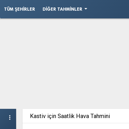
arrow_drop_down
TÜM ŞEHIRLER
DIĞER TAHMINLER
Kastiv için Saatlik Hava Tahmini
more_vert