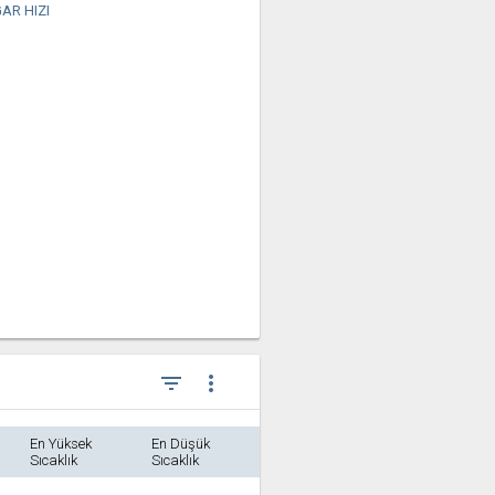
AR HIZI
filter_list
more_vert
En Yüksek
En Düşük
Sıcaklık
Sıcaklık