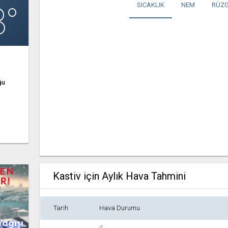
8°
SICAKLIK
NEM
RÜZG
ğu
Kastiv için Aylık Hava Tahmini
Tarih
Hava Durumu
Yağışı