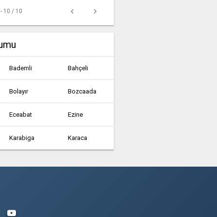
 - 10 / 10
rumu
Bademli
Bahçeli
Bolayır
Bozcaada
Eceabat
Ezine
Karabiga
Karaca
Konacık
Küçükkuyu
Subaşı
Tavaklı
Zeytinköy