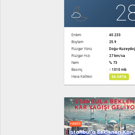
2
Enlem
40.233
Boylam
25.9
Rüzgar Yönü
Doğu-Kuzeydo
Rüzgar Hızı
27 km/sa
Nem
% 73
Basınç
↑ 1010 mb
Hava Kalitesi
56 ORTA
HABER
İstanbul'a Beklenen Kar 