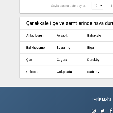
Sayfa başına satır sayısı:
1
Çanakkale ilçe ve semtlerinde hava du
Ahlatlıburun
Ayvacık
Babakale
Balıklıçeşme
Bayramiç
Biga
Çan
Cugura
Dereköy
Gelibolu
Gökçeada
Kadıköy
Kastiv
Kasturo
Kazancık
Lâpseki
Ömerli
Pirgos
TAKIP EDIN!
Tepeköy
Uğurlu
Yenice