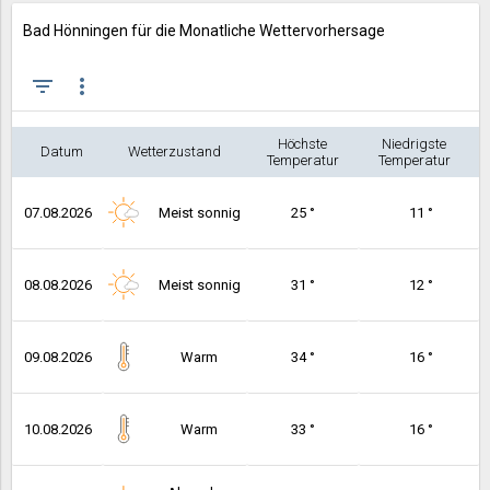
Bad Hönningen für die Monatliche Wettervorhersage
filter_list
more_vert
Höchste
Niedrigste
Datum
Wetterzustand
Temperatur
Temperatur
07.08.2026
Meist sonnig
25 °
11 °
08.08.2026
Meist sonnig
31 °
12 °
09.08.2026
Warm
34 °
16 °
10.08.2026
Warm
33 °
16 °