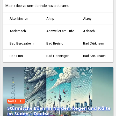
Mainz ilçe ve semtlerinde hava durumu
Altenkirchen
Altrip
Alzey
Andernach
Annweiler am Trifels
Asbach
Bad Bergzabern
Bad Breisig
Bad Dürkheim
Bad Ems
Bad Hönningen
Bad Kreuznach
Bad Marienberg
Bad Neuenahr-Ahrweiler
Bellheim
Bendorf
Bernkastel-Kues
Betzdorf
Bingen am Rhein
Birkenfeld
Bitburg
NACHRICHT
Bobenheim-Roxheim
Bodenheim
Böhl-Iggelheim
Stürmische Böen im Norden, Regen und Kälte
im Süden – Deutsc...