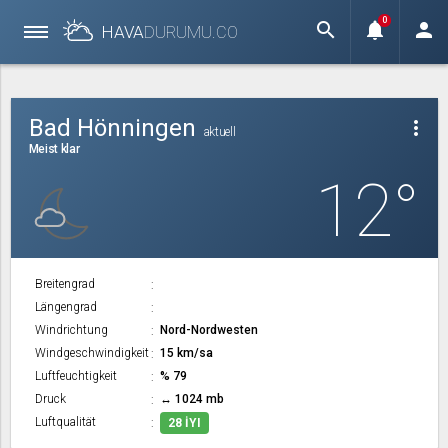
0
search
notifications
person
HAVA
DURUMU.
CO
Bad Hönningen
more_vert
aktuell
Meist klar
12°
Breitengrad
Längengrad
Windrichtung
Nord-Nordwesten
Windgeschwindigkeit
15 km/sa
Luftfeuchtigkeit
% 79
Druck
↔ 1024 mb
Luftqualität
28 İYI