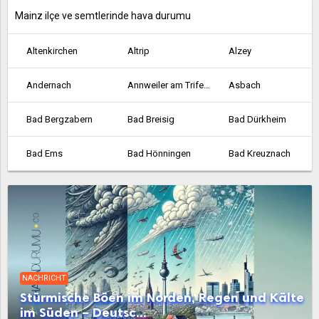
Mainz ilçe ve semtlerinde hava durumu
Altenkirchen
Altrip
Alzey
Andernach
Annweiler am Trifels
Asbach
Bad Bergzabern
Bad Breisig
Bad Dürkheim
Bad Ems
Bad Hönningen
Bad Kreuznach
Bad Marienberg
Bad Neuenahr-Ahrweiler
Bellheim
Bendorf
Bernkastel-Kues
Betzdorf
Bingen am Rhein
Birkenfeld
Bitburg
NACHRICHT
Bobenheim-Roxheim
Bodenheim
Böhl-Iggelheim
Stürmische Böen im Norden, Regen und Kälte
im Süden – Deutsc...