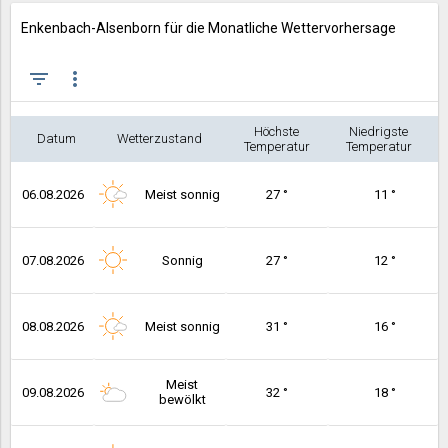
Enkenbach-Alsenborn für die Monatliche Wettervorhersage
filter_list
more_vert
Höchste
Niedrigste
Datum
Wetterzustand
Temperatur
Temperatur
06.08.2026
Meist sonnig
27 °
11 °
07.08.2026
Sonnig
27 °
12 °
08.08.2026
Meist sonnig
31 °
16 °
Meist
09.08.2026
32 °
18 °
bewölkt