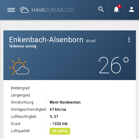
0
search
notifications
person
HAVA
DURUMU.
CO
Enkenbach-Alsenborn
more_vert
aktuell
Teilweise sonnig
26°
Breitengrad
Längengrad
Windrichtung
West-Nordwesten
Windgeschwindigkeit
47 km/sa
Luftfeuchtigkeit
% 37
Druck
↓ 1020 mb
Luftqualität
55 ORTA