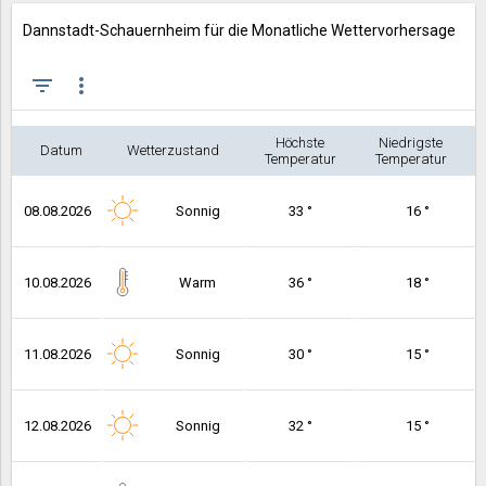
Dannstadt-Schauernheim für die Monatliche Wettervorhersage
filter_list
more_vert
Höchste
Niedrigste
Datum
Wetterzustand
Temperatur
Temperatur
08.08.2026
Sonnig
33 °
16 °
10.08.2026
Warm
36 °
18 °
11.08.2026
Sonnig
30 °
15 °
12.08.2026
Sonnig
32 °
15 °