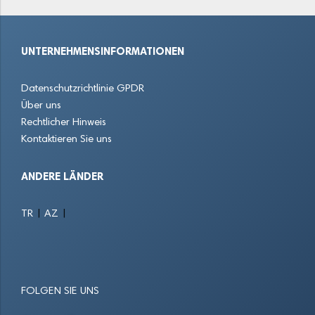
Diez
Dudenhofen
Edenkoben
UNTERNEHMENSINFORMATIONEN
Ehrang
Eisenberg
Enkenbach-Alsenborn
Datenschutzrichtlinie GPDR
Finthen
Frankenthal
Gartenstadt
Über uns
Rechtlicher Hinweis
Gau-Algesheim
Germersheim
Gerolstein
Kontaktieren Sie uns
Grafschaft
Grünstadt
Hachenburg
ANDERE LÄNDER
Hagenbach
Haßloch
Hechtsheim
|
|
TR
AZ
Heidesheim am Rhein
Herdorf
Hermeskeil
Herxheim
Höhr-Grenzhausen
Idar-Oberstein
FOLGEN SIE UNS
Ingelheim am Rhein
Jockgrim
Kaiserslautern