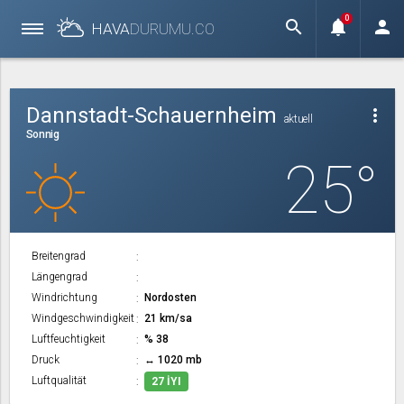
0
search
notifications
person
HAVA
DURUMU.
CO
Dannstadt-Schauernheim
more_vert
aktuell
Sonnig
25°
Breitengrad
Längengrad
Windrichtung
Nordosten
Windgeschwindigkeit
21 km/sa
Luftfeuchtigkeit
% 38
Druck
↔ 1020 mb
Luftqualität
27 İYI